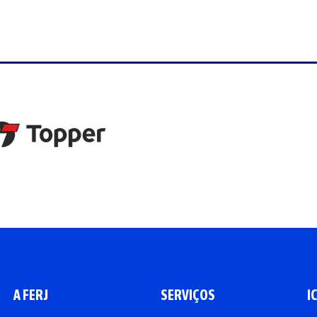
A FERJ
SERVIÇOS
I