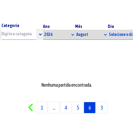
Categoria
Ano
Mês
Dia
Nenhuma partida encontrada.
1
...
4
5
6
3