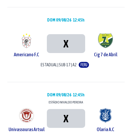
DOM 09/08/26
12:45h
X
Americano F.C
Cig 7 de Abril
ESTADUAL
|
SUB-17
|
A2
FERJ
DOM 09/08/26
12:45h
ESTÁDIO
NIVALDO PEREIRA
X
Univassouras Artsul
Olaria A.C