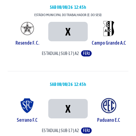
SAB 08/08/26
12:45h
ESTÁDIO
MUNICIPAL DO TRABALHADOR (E. DO SESI)
X
Resende F. C.
Campo Grande A.C
ESTADUAL
|
SUB-17
|
A2
FERJ
SAB 08/08/26
12:45h
X
Serrano F.C
Paduano E.C
ESTADUAL
|
SUB-17
|
A2
FERJ