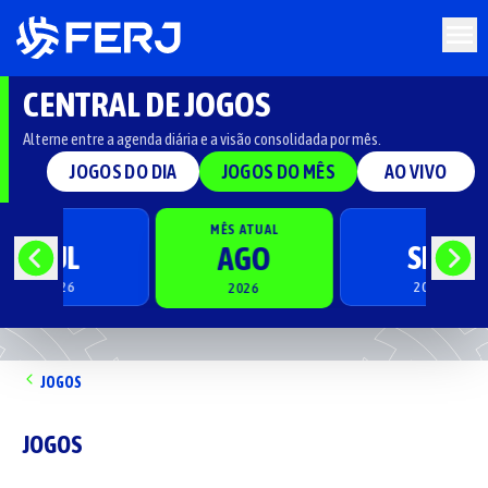
CENTRAL DE JOGOS
Alterne entre a agenda diária e a visão consolidada por mês.
JOGOS DO DIA
JOGOS DO MÊS
AO VIVO
MÊS ATUAL
JUL
SET
AGO
2026
2026
2026
JOGOS
JOGOS