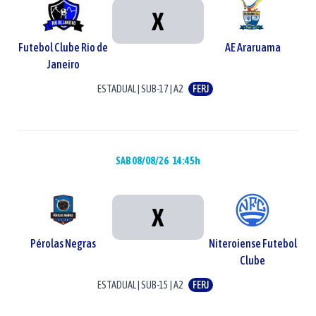
X
Futebol Clube Rio de
AE Araruama
Janeiro
ESTADUAL
|
SUB-17
|
A2
FERJ
SAB 08/08/26
14:45h
X
Pérolas Negras
Niteroiense Futebol
Clube
ESTADUAL
|
SUB-15
|
A2
FERJ