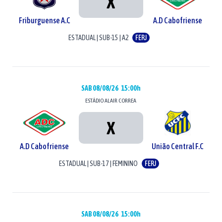
X
Friburguense A.C
A.D Cabofriense
ESTADUAL
|
SUB-15
|
A2
FERJ
SAB 08/08/26
15:00h
ESTÁDIO
ALAIR CORREA
X
A.D Cabofriense
União Central F.C
ESTADUAL
|
SUB-17
|
FEMININO
FERJ
SAB 08/08/26
15:00h