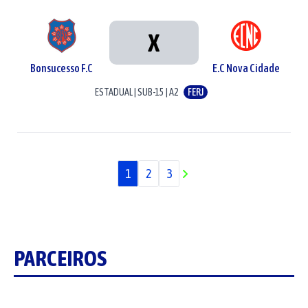
X
Bonsucesso F.C
E.C Nova Cidade
ESTADUAL
|
SUB-15
|
A2
FERJ
1
2
3
PARCEIROS