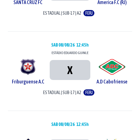
SANTA CRUZ FC
America F.C (RJ)
ESTADUAL
|
SUB-17
|
A2
FERJ
SAB 08/08/26
12:45h
ESTÁDIO
EDUARDO GUINLE
X
Friburguense A.C
A.D Cabofriense
ESTADUAL
|
SUB-17
|
A2
FERJ
SAB 08/08/26
12:45h