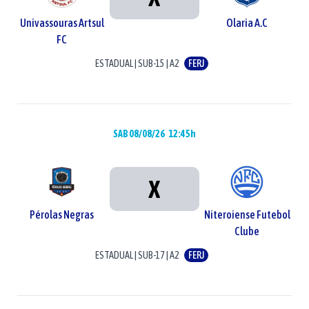
Univassouras Artsul
Olaria A.C
FC
ESTADUAL
|
SUB-15
|
A2
FERJ
SAB 08/08/26
12:45h
X
Pérolas Negras
Niteroiense Futebol
Clube
ESTADUAL
|
SUB-17
|
A2
FERJ