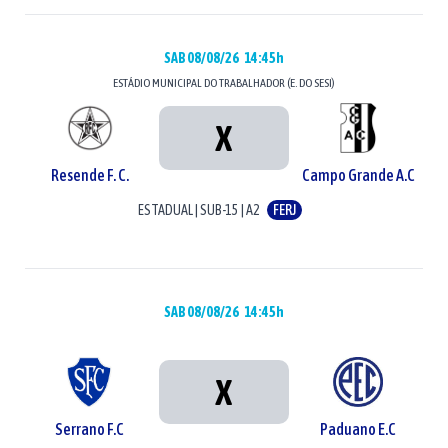
SAB 08/08/26
14:45h
ESTÁDIO
MUNICIPAL DO TRABALHADOR (E. DO SESI)
X
Resende F. C.
Campo Grande A.C
ESTADUAL
|
SUB-15
|
A2
FERJ
SAB 08/08/26
14:45h
X
Serrano F.C
Paduano E.C