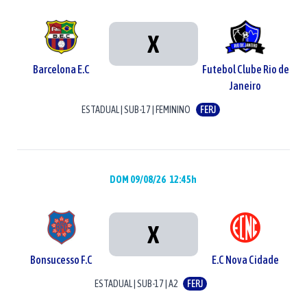
X
Barcelona E.C
Futebol Clube Rio de
Janeiro
ESTADUAL
|
SUB-17
|
FEMININO
FERJ
DOM 09/08/26
12:45h
X
Bonsucesso F.C
E.C Nova Cidade
ESTADUAL
|
SUB-17
|
A2
FERJ