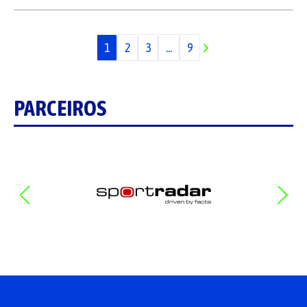
1
2
3
...
9
PARCEIROS