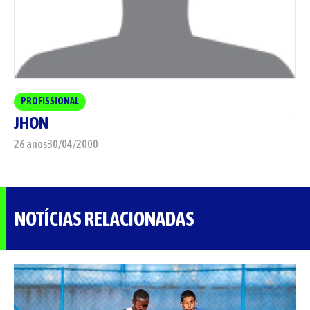
PROFISSIONAL
P
JHON
V
26 anos
30/04/2000
22
NOTÍCIAS RELACIONADAS