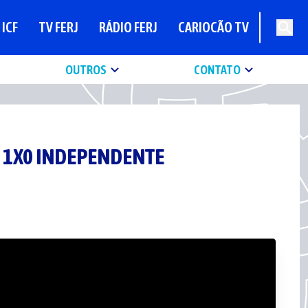
ICF
TV FERJ
RÁDIO FERJ
CARIOCÃO TV
OUTROS
CONTATO
NA 1X0 INDEPENDENTE