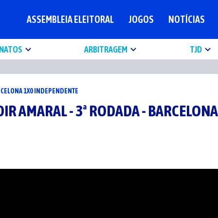
ASSEMBLEIA ELEITORAL
JOGOS
NOTÍCIAS
NATOS
ARBITRAGEM
TJD
BARCELONA 1X0 INDEPENDENTE
LDIR AMARAL - 3ª RODADA - BARCELO