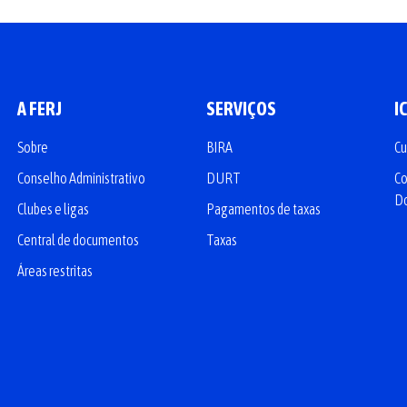
A FERJ
SERVIÇOS
I
Sobre
BIRA
Cu
Conselho Administrativo
DURT
Co
D
Clubes e ligas
Pagamentos de taxas
Central de documentos
Taxas
Áreas restritas