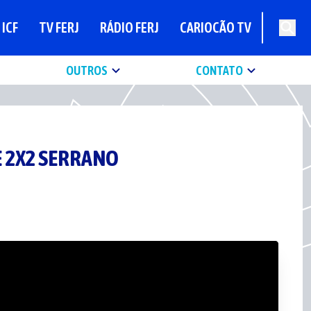
ICF
TV FERJ
RÁDIO FERJ
CARIOCÃO TV
OUTROS
CONTATO
E 2X2 SERRANO