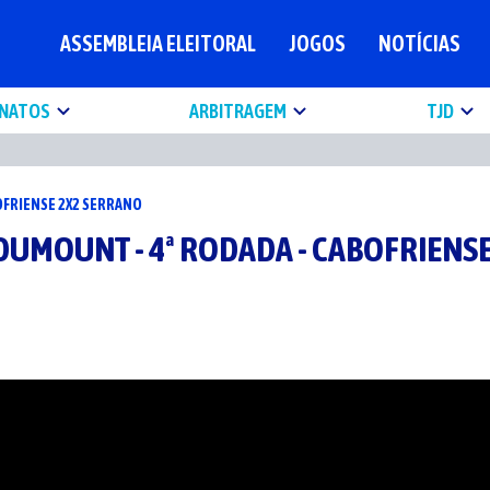
ASSEMBLEIA ELEITORAL
JOGOS
NOTÍCIAS
NATOS
ARBITRAGEM
TJD
BOFRIENSE 2X2 SERRANO
S DUMOUNT - 4ª RODADA - CABOFRIENS