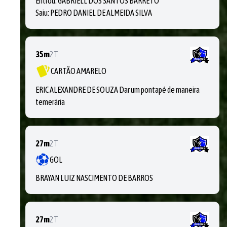
Entrou:
GABRIELL DOS SANTOS BARRETO
Saiu:
PEDRO DANIEL DE ALMEIDA SILVA
35m
2T
CARTÃO AMARELO
ERIC ALEXANDRE DE SOUZA Dar um pontapé de maneira
temerária
27m
2T
GOL
BRAYAN LUIZ NASCIMENTO DE BARROS
27m
2T