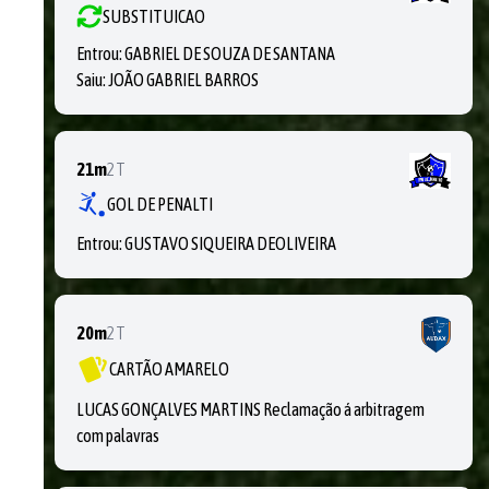
SUBSTITUICAO
Entrou:
GABRIEL DE SOUZA DE SANTANA
Saiu:
JOÃO GABRIEL BARROS
21m
2T
GOL DE PENALTI
Entrou:
GUSTAVO SIQUEIRA DEOLIVEIRA
20m
2T
CARTÃO AMARELO
LUCAS GONÇALVES MARTINS Reclamação á arbitragem
com palavras