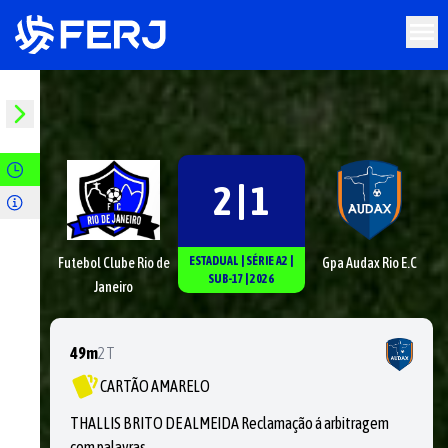
2 | 1
ESTADUAL
|
SÉRIE
A2
|
Futebol Clube Rio de
Gpa Audax Rio E.C
SUB-17
|
2026
Janeiro
49m
2T
CARTÃO AMARELO
THALLIS BRITO DE ALMEIDA Reclamação á arbitragem
com palavras