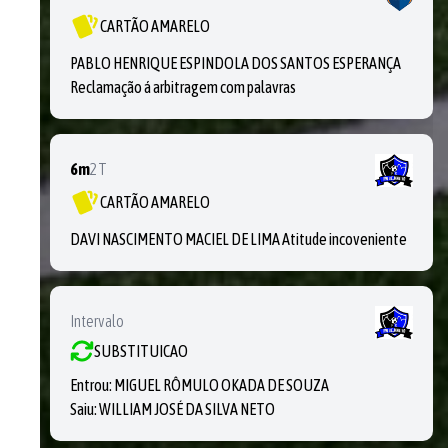
CARTÃO AMARELO
PABLO HENRIQUE ESPINDOLA DOS SANTOS ESPERANÇA
Reclamação á arbitragem com palavras
6m
2T
CARTÃO AMARELO
DAVI NASCIMENTO MACIEL DE LIMA Atitude incoveniente
Intervalo
SUBSTITUICAO
Entrou:
MIGUEL RÔMULO OKADA DE SOUZA
Saiu:
WILLIAM JOSÉ DA SILVA NETO