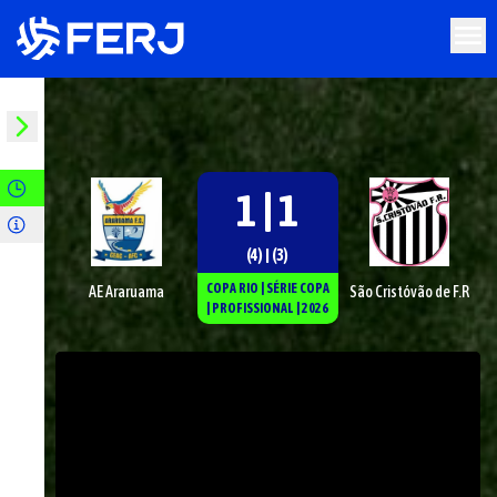
1 | 1
(4) | (3)
COPA RIO
|
SÉRIE
COPA
AE Araruama
São Cristóvão de F.R
|
PROFISSIONAL
|
2026