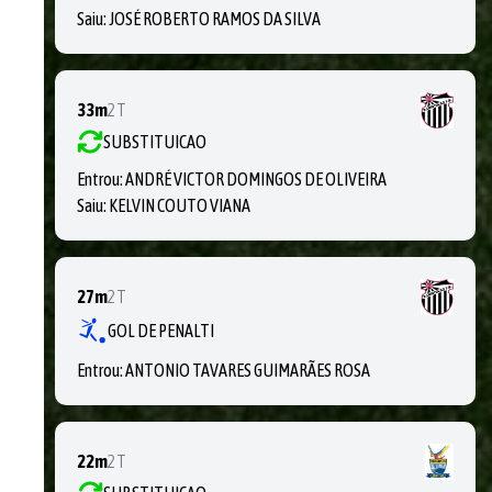
Saiu:
JOSÉ ROBERTO RAMOS DA SILVA
33m
2T
SUBSTITUICAO
Entrou:
ANDRÉ VICTOR DOMINGOS DE OLIVEIRA
Saiu:
KELVIN COUTO VIANA
27m
2T
GOL DE PENALTI
Entrou:
ANTONIO TAVARES GUIMARÃES ROSA
22m
2T