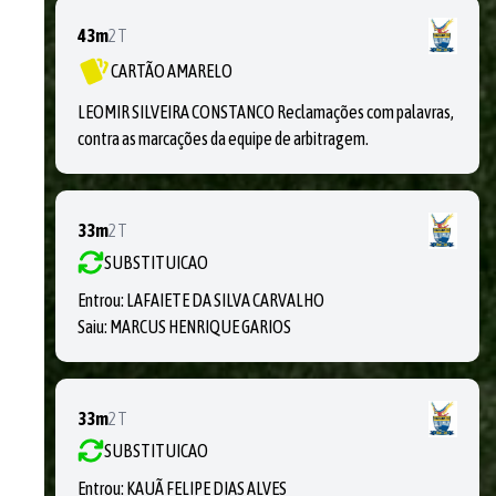
43m
2T
CARTÃO AMARELO
LEOMIR SILVEIRA CONSTANCO Reclamações com palavras,
contra as marcações da equipe de arbitragem.
33m
2T
SUBSTITUICAO
Entrou:
LAFAIETE DA SILVA CARVALHO
Saiu:
MARCUS HENRIQUE GARIOS
33m
2T
SUBSTITUICAO
Entrou:
KAUÃ FELIPE DIAS ALVES