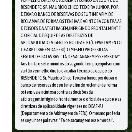
VERMELHO DIRETO O AUXILIAR TÉCNICO DA EQUIPE DO
RESENDE FC, SR. MAURÍCIO CHICO TEIXEIRA JUNIOR, POR
DEIXAR O BANCO DE RESERVAS DO SEU TIME AFIM DE
RECLAMAR DE FORMA OSTENSIVA E ACINTOSA CONTRA AS
DECISÕES DA ATBITRAGEM,INFRIGINDO FRONTALMENTE
O OFICIAL DE EQUIPE E AS DIRETRIZES DE
APLICABILIDADE VIGENTES NO DEAF-RJ (DEPARTAMENTO
DE ARBITRAGEM DA FERJ). O MESMO PROFERIU AS
SEGUINTES PALAVRAS: "TÁ DE SACANAGEM ESSE MERDA!".
Aos trinta e sete minutos do segundo tempo,expulsei com
vartão vermelho direto o auxiliar técnico da equipe do
RESENDE FC, Sr. Maurício Chico Teixeira Junior, por deixar o
banco de reservas do seu time afim de reclamar de forma
ostensiva e acintosa contra as decisões da
atbitragem,infrigindo frontalmente o oficial de equipe e as
diretrizes de aplicabilidade vigentes no DEAF-RJ
(Departamento de Arbitragem da FERJ). O mesmo proferiu
as seguintes palavras: "Tá de sacanagem esse merda!".