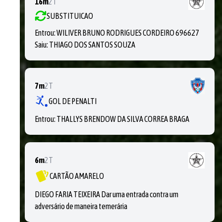
16m
2T
SUBSTITUICAO
Entrou:
WILIVER BRUNO RODRIGUES CORDEIRO 696627
Saiu:
THIAGO DOS SANTOS SOUZA
7m
2T
GOL DE PENALTI
Entrou:
THALLYS BRENDOW DA SILVA CORREA BRAGA
6m
2T
CARTÃO AMARELO
DIEGO FARIA TEIXEIRA Dar uma entrada contra um
adversário de maneira temerária