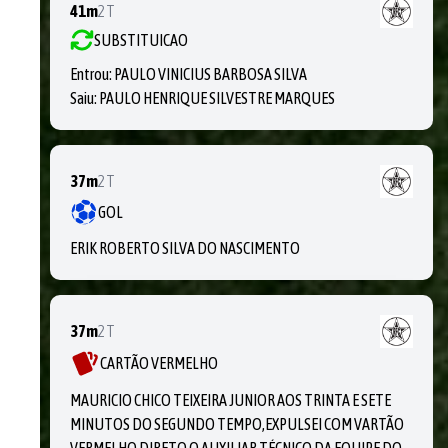
41m
2T
SUBSTITUICAO
Entrou:
PAULO VINICIUS BARBOSA SILVA
Saiu:
PAULO HENRIQUE SILVESTRE MARQUES
37m
2T
GOL
ERIK ROBERTO SILVA DO NASCIMENTO
37m
2T
CARTÃO VERMELHO
MAURICIO CHICO TEIXEIRA JUNIOR AOS TRINTA E SETE
MINUTOS DO SEGUNDO TEMPO,EXPULSEI COM VARTÃO