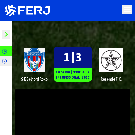
1 | 3
COPA RIO
|
SÉRIE
COPA
|
PROFISSIONAL
|
2026
S.E Belford Roxo
Resende F. C.