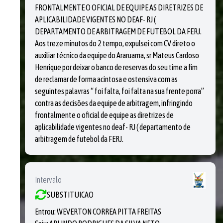
FRONTALMENTE O OFICIAL DE EQUIPE AS DIRETRIZES DE
APLICABILIDADE VIGENTES NO DEAF- RJ (
DEPARTAMENTO DE ARBITRAGEM DE FUTEBOL DA FERJ.
Aos treze minutos do 2 tempo, expulsei com CV direto o
auxiliar técnico da equipe do Araruama, sr Mateus Cardoso
Henrique por deixar o banco de reservas do seu time a fim
de reclamar de forma acintosa e ostensiva com as
seguintes palavras “ foi falta, foi falta na sua frente porra”
contra as decisões da equipe de arbitragem, infringindo
frontalmente o oficial de equipe as diretrizes de
aplicabilidade vigentes no deaf- RJ ( departamento de
arbitragem de futebol da FERJ.
Intervalo
SUBSTITUICAO
Entrou:
WEVERTON CORREA PITTA FREITAS