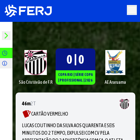
0 | 0
COPA RIO
|
SÉRIE
COPA
|
PROFISSIONAL
|
2026
São Cristóvão de F.R
AE Araruama
46m
2T
CARTÃO VERMELHO
LUCAS COUTINHO DA SILVA AOS QUARENTA E SEIS
MINUTOS DO 2 TEMPO, EXPULSEI COM CV PELA