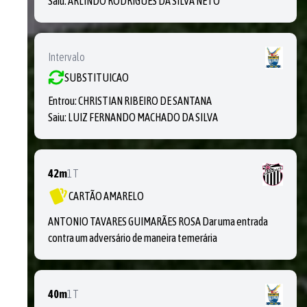
Saiu:
ARLINDO RODRIGUES DA SILVA NETO
Intervalo
SUBSTITUICAO
Entrou:
CHRISTIAN RIBEIRO DE SANTANA
Saiu:
LUIZ FERNANDO MACHADO DA SILVA
42m
1T
CARTÃO AMARELO
ANTONIO TAVARES GUIMARÃES ROSA Dar uma entrada
contra um adversário de maneira temerária
40m
1T