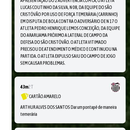
APRESENTAÇÃO DO 2 ADVERTÊNCIA COM CA, O ATLETA
LUCAS COUTINHO DA SILVA, N 08, DA EQUIPE DO SÃO
CRISTÓVÃO POR USO DE FORÇA TEMERÁRIA ( CARRINHO)
EM DISPUTA DE BOLA CONTRA O ADVERSÁRIO DE N 17 O
ATLETA PEDRO HENRIQUE LEMOS CONCEIÇÃO, DA EQUIPE
DO ARARUAMA PRÓXIMO A LATERAL DE CAMPO DA
DEFESA DO SÃO CRISTÓVÃO. O ATLETA VITIMADO
PRECISOU DE ATENDIMENTO MÉDICO E CONTINUOU NA
PARTIDA. O ATLETA EXPULSO SAIU DO CAMPO DE JOGO
SEM CAUSAR PROBLEMAS.
43m
2T
CARTÃO AMARELO
ARTHUR ALVES DOS SANTOS Dar um pontapé de maneira
temerária