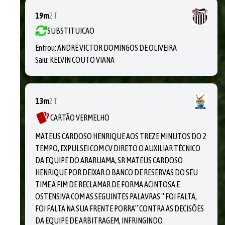
19m
2T
SUBSTITUICAO
Entrou:
ANDRÉ VICTOR DOMINGOS DE OLIVEIRA
Saiu:
KELVIN COUTO VIANA
13m
2T
CARTÃO VERMELHO
MATEUS CARDOSO HENRIQUE AOS TREZE MINUTOS DO 2
TEMPO, EXPULSEI COM CV DIRETO O AUXILIAR TÉCNICO
DA EQUIPE DO ARARUAMA, SR MATEUS CARDOSO
HENRIQUE POR DEIXAR O BANCO DE RESERVAS DO SEU
TIME A FIM DE RECLAMAR DE FORMA ACINTOSA E
OSTENSIVA COM AS SEGUINTES PALAVRAS “ FOI FALTA,
FOI FALTA NA SUA FRENTE PORRA” CONTRA AS DECISÕES
DA EQUIPE DE ARBITRAGEM, INFRINGINDO