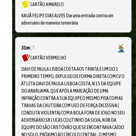
CARTÃO AMARELO
KAUÃ FELIPE DIAS ALVES Dar uma entrada contra um
adversário de maneira temerária
31m
1T
CARTÃO VERMELHO
DAVI DE PAULA LISBOA COSTA AOS TRINTA E UM DO 1
PRIMEIRO TEMPO, EXPULSEI DE FORMA DIRETA COM CV O
ATLETA DAVI DE PAULA LISBOA COSTA, N 15 DA EQUIPE
DO ARARUAMA, QUE APÓS A MARCAÇÃO DE UMA
INFRAÇÃO CONTRA A SUA EQUIPE O MESMO PISA COM AS
TRAVAS DA CHUTEIRA COM USO DE FORÇA EXCESSIVA (
CONDUTA VIOLENTA) COM A BOLA FORA DE JOGO NO SEU
ADVERSÁRIO SR LUCAS COUTINHO DA SILVA, N 08 DA
EQUIPE DO SÃO CRISTÓVÃO QUE SE ENCONTRAVA CAÍDO
NO SOLO, PRÓXIMO AO CÍRCULO CENTRAL, O MESMO