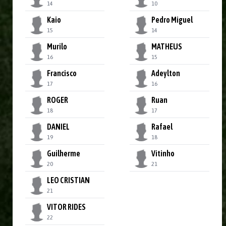
14
10
Kaio
Pedro Miguel
15
14
Murilo
MATHEUS
16
15
Francisco
Adeylton
17
16
ROGER
Ruan
18
17
DANIEL
Rafael
19
18
Guilherme
Vitinho
20
21
LEO CRISTIAN
21
VITOR RIDES
22