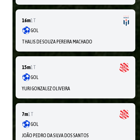
16m
1T
GOL
THALIS DE SOUZA PEREIRA MACHADO
15m
1T
GOL
YURI GONZALEZ OLIVEIRA
7m
1T
GOL
JOÃO PEDRO DA SILVA DOS SANTOS