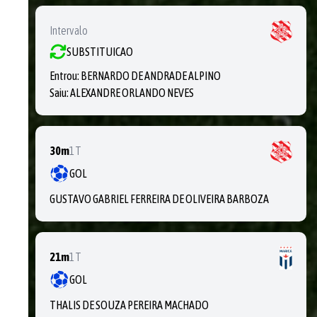
Intervalo
SUBSTITUICAO
Entrou:
BERNARDO DE ANDRADE ALPINO
Saiu:
ALEXANDRE ORLANDO NEVES
30m
1T
GOL
GUSTAVO GABRIEL FERREIRA DE OLIVEIRA BARBOZA
21m
1T
GOL
THALIS DE SOUZA PEREIRA MACHADO