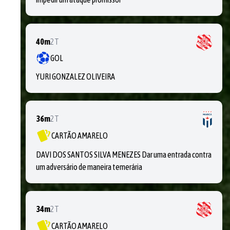
40m
2T
GOL
YURI GONZALEZ OLIVEIRA
36m
2T
CARTÃO AMARELO
DAVI DOS SANTOS SILVA MENEZES Dar uma entrada contra
um adversário de maneira temerária
34m
2T
CARTÃO AMARELO