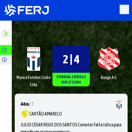
2 | 4
ESTADUAL
|
SÉRIE
A
|
Maricá Futebol Clube
Bangu A.C
SUB-17
|
2026
Ltda
44m
2T
CARTÃO AMARELO
JULIO CÉSAR REGIS DOS SANTOS Cometer falta tática para
impedir um ataque promissor