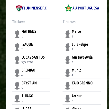
FLUMINENSE F.C
A.A PORTUGUESA
Titulares
Titulares
MATHEUS
Marco
1
1
ISAQUE
Luis Felipe
2
2
LUCAS SANTOS
Gustavo Ávila
3
(CAPITÃO)
3
GREMIÃO
Murilo
4
4
CRYSTIAN
KAIO BRENNO
5
5
THIAGO
Arthur
6
6
LUCAS
Victor