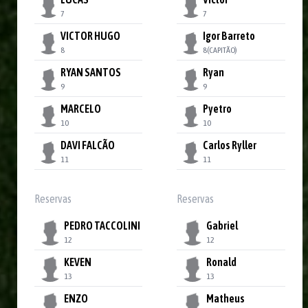
7
7
VICTOR HUGO
Igor Barreto
8
8
(CAPITÃO)
RYAN SANTOS
Ryan
9
9
MARCELO
Pyetro
10
10
DAVI FALCÃO
Carlos Ryller
11
11
Reservas
Reservas
PEDRO TACCOLINI
Gabriel
12
12
KEVEN
Ronald
13
13
ENZO
Matheus