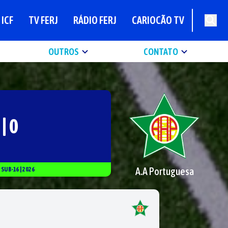
ICF
TV FERJ
RÁDIO FERJ
CARIOCÃO TV
OUTROS
CONTATO
 | 0
A.A Portuguesa
|
SUB-16
|
2026