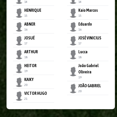
14
14
HENRIQUE
Kaio Marcos
15
15
ABNER
Eduardo
16
16
JOSUÉ
JOSÉ VINICIUS
17
17
ARTHUR
Lucca
18
18
HEITOR
João Gabriel
19
Oliveira
19
KAIKY
20
JOÃO GABRIEL
20
VICTOR HUGO
21