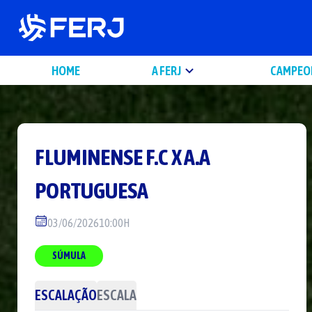
HOME
A FERJ
CAMPEO
FLUMINENSE F.C
X
A.A
PORTUGUESA
03/06/2026
10:00H
SÚMULA
ESCALAÇÃO
ESCALA