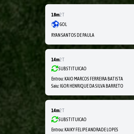
18m
2T
GOL
RYAN SANTOS DE PAULA
14m
2T
SUBSTITUICAO
Entrou:
KAIO MARCOS FERREIRA BATISTA
Saiu:
IGOR HENRIQUE DA SILVA BARRETO
14m
2T
SUBSTITUICAO
Entrou:
KAIKY FELIPE ANDRADE LOPES