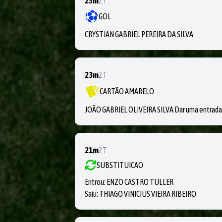
25m
2T
GOL
CRYSTIAN GABRIEL PEREIRA DA SILVA
23m
2T
CARTÃO AMARELO
JOÃO GABRIEL OLIVEIRA SILVA Dar uma entrada 
21m
2T
SUBSTITUICAO
Entrou:
ENZO CASTRO TULLER
Saiu:
THIAGO VINICIUS VIEIRA RIBEIRO