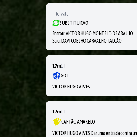
Intervalo
SUBSTITUICAO
Entrou:
VICTOR HUGO MONTELO DE ARAUJO
Saiu:
DAVI COELHO CARVALHO FALCÃO
17m
1T
GOL
VICTOR HUGO ALVES
17m
1T
CARTÃO AMARELO
VICTOR HUGO ALVES Dar uma entrada contra um 