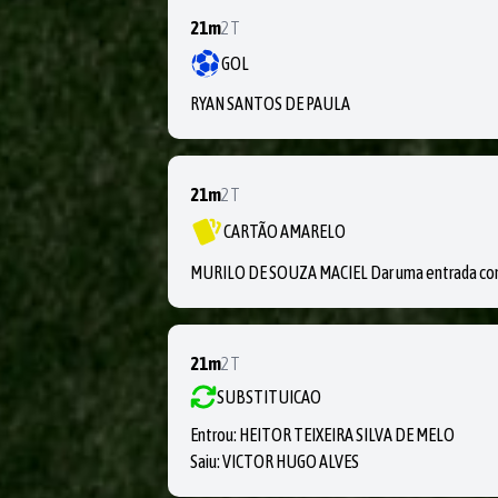
21m
2T
GOL
RYAN SANTOS DE PAULA
21m
2T
CARTÃO AMARELO
MURILO DE SOUZA MACIEL Dar uma entrada cont
21m
2T
SUBSTITUICAO
Entrou:
HEITOR TEIXEIRA SILVA DE MELO
Saiu:
VICTOR HUGO ALVES