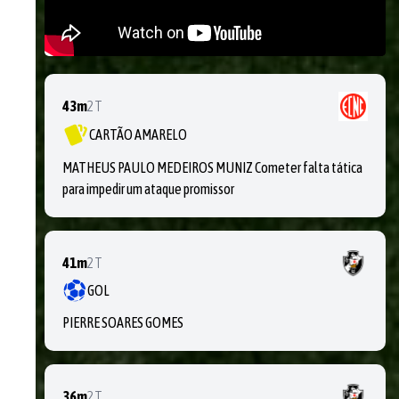
43m
2T
CARTÃO AMARELO
MATHEUS PAULO MEDEIROS MUNIZ Cometer falta tática
para impedir um ataque promissor
41m
2T
GOL
PIERRE SOARES GOMES
36m
2T