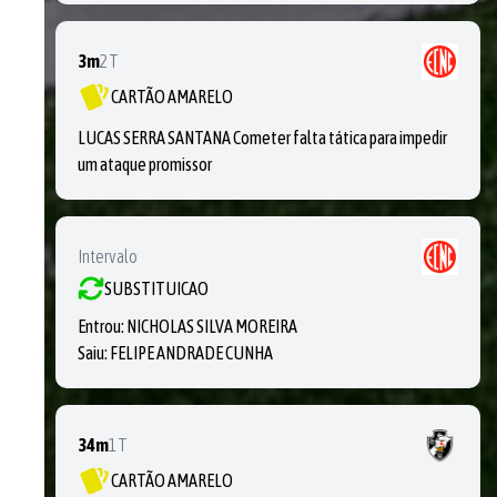
3m
2T
CARTÃO AMARELO
LUCAS SERRA SANTANA Cometer falta tática para impedir
um ataque promissor
Intervalo
SUBSTITUICAO
Entrou:
NICHOLAS SILVA MOREIRA
Saiu:
FELIPE ANDRADE CUNHA
34m
1T
CARTÃO AMARELO