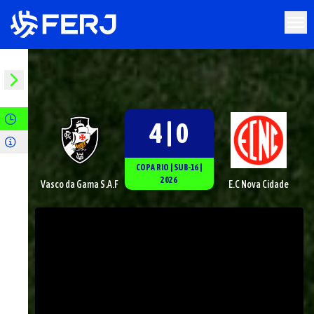
4 | 0
COPA RIO
|
SUB-16
|
2026
Vasco da Gama S.A.F
E.C Nova Cidade