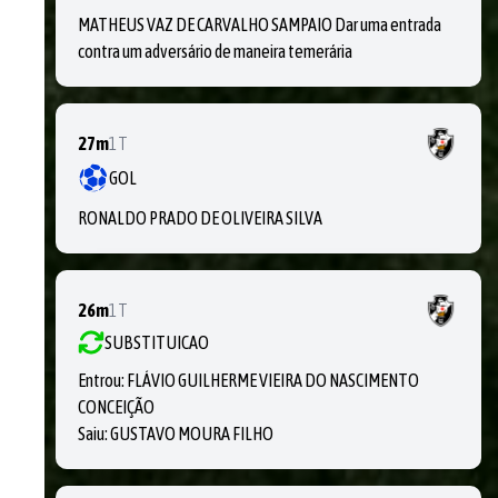
MATHEUS VAZ DE CARVALHO SAMPAIO Dar uma entrada
contra um adversário de maneira temerária
27m
1T
GOL
RONALDO PRADO DE OLIVEIRA SILVA
26m
1T
SUBSTITUICAO
Entrou:
FLÁVIO GUILHERME VIEIRA DO NASCIMENTO
CONCEIÇÃO
Saiu:
GUSTAVO MOURA FILHO