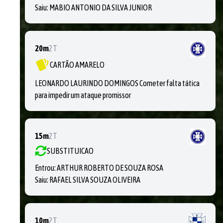
Saiu:
MABIO ANTONIO DA SILVA JUNIOR
20m
2T
CARTÃO AMARELO
LEONARDO LAURINDO DOMINGOS Cometer falta tática
para impedir um ataque promissor
15m
2T
SUBSTITUICAO
Entrou:
ARTHUR ROBERTO DE SOUZA ROSA
Saiu:
RAFAEL SILVA SOUZA OLIVEIRA
10m
2T