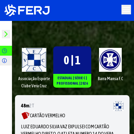
0 | 1
ESTADUAL
|
SÉRIE
C
|
Associação Esporte
Barra Mansa F.C
PROFISSIONAL
|
2026
Clube Vera Cruz
48m
2T
CARTÃO VERMELHO
LUIZ EDUARDO SILVA VAZ EXPULSEI COM CARTÃO
VERMELHO DIRETO, O ATLETA NUMERO 14 DO VERA