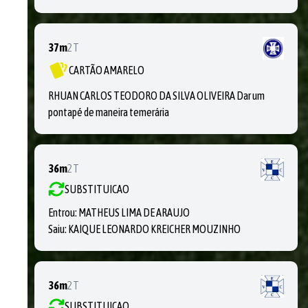
37m
2T
CARTÃO AMARELO
RHUAN CARLOS TEODORO DA SILVA OLIVEIRA Dar um
pontapé de maneira temerária
36m
2T
SUBSTITUICAO
Entrou:
MATHEUS LIMA DE ARAUJO
Saiu:
KAIQUE LEONARDO KREICHER MOUZINHO
36m
2T
SUBSTITUICAO