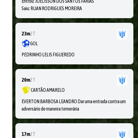
Entrou:
JOELISSON DOS SANTOS FARIAS
Saiu:
RUAN RODRIGUES MOREIRA
23m
2T
GOL
PEDRINHO LELIS FIGUEREDO
20m
2T
CARTÃO AMARELO
EVERTON BARBOSA LEANDRO Dar uma entrada contra um
adversário de maneira temerária
17m
2T