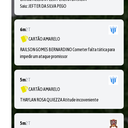
Saiu:
JEFTER DA SILVA PEGO
6m
2T
CARTÃO AMARELO
RAILSON GOMES BERNARDINO Cometer falta tática para
impedir um ataque promissor
5m
2T
CARTÃO AMARELO
THAYLAN ROSA QUIEZZA Atitude incoveniente
5m
2T