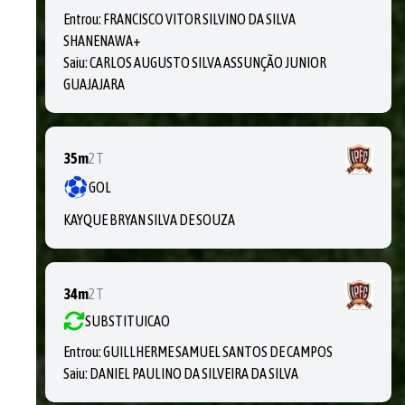
Entrou:
FRANCISCO VITOR SILVINO DA SILVA
SHANENAWA+
Saiu:
CARLOS AUGUSTO SILVA ASSUNÇÃO JUNIOR
GUAJAJARA
35m
2T
GOL
KAYQUE BRYAN SILVA DE SOUZA
34m
2T
SUBSTITUICAO
Entrou:
GUILLHERME SAMUEL SANTOS DE CAMPOS
Saiu:
DANIEL PAULINO DA SILVEIRA DA SILVA