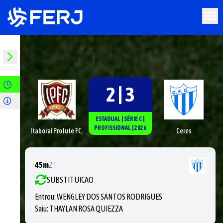
2 | 3
ESTADUAL
|
SÉRIE
C
|
PROFISSIONAL
|
2026
Itaboraí Profute FC.
Ceres
45m
2T
SUBSTITUICAO
Entrou:
WENGLEY DOS SANTOS RODRIGUES
Saiu:
THAYLAN ROSA QUIEZZA