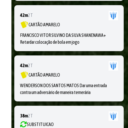
42m
2T
CARTÃO AMARELO
FRANCISCO VITOR SILVINO DA SILVA SHANENAWA+
Retardar colocação de bola em jogo
42m
2T
CARTÃO AMARELO
WENDERSON DOS SANTOS MATOS Dar uma entrada
contra um adversário de maneira temerária
38m
2T
SUBSTITUICAO