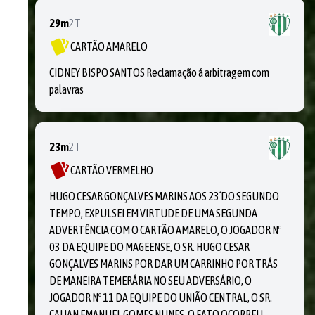
29m
2T
CARTÃO AMARELO
CIDNEY BISPO SANTOS Reclamação á arbitragem com
palavras
23m
2T
CARTÃO VERMELHO
HUGO CESAR GONÇALVES MARINS AOS 23´DO SEGUNDO
TEMPO, EXPULSEI EM VIRTUDE DE UMA SEGUNDA
ADVERTÊNCIA COM O CARTÃO AMARELO, O JOGADOR Nº
03 DA EQUIPE DO MAGEENSE, O SR. HUGO CESAR
GONÇALVES MARINS POR DAR UM CARRINHO POR TRÁS
DE MANEIRA TEMERÁRIA NO SEU ADVERSÁRIO, O
JOGADOR Nº 11 DA EQUIPE DO UNIÃO CENTRAL, O SR.
CAUAN EMANUEL GOMES NUNES. O FATO OCORREU