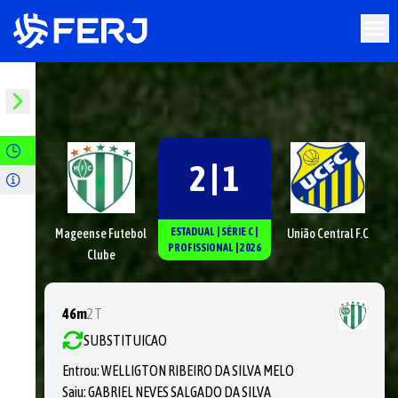
2 | 1
ESTADUAL
|
SÉRIE
C
|
Mageense Futebol
União Central F.C
PROFISSIONAL
|
2026
Clube
46m
2T
SUBSTITUICAO
Entrou:
WELLIGTON RIBEIRO DA SILVA MELO
Saiu:
GABRIEL NEVES SALGADO DA SILVA