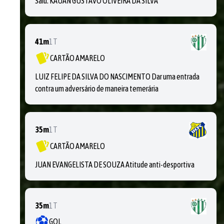
Saiu:
KAUAN GUSTAVO OLIVEIRA DA SILVA
41m
1T
CARTÃO AMARELO
LUIZ FELIPE DA SILVA DO NASCIMENTO Dar uma entrada
contra um adversário de maneira temerária
35m
1T
CARTÃO AMARELO
JUAN EVANGELISTA DE SOUZA Atitude anti-desportiva
35m
1T
GOL