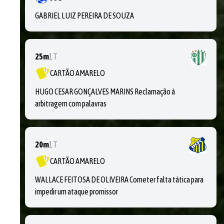
GABRIEL LUIZ PEREIRA DE SOUZA
25m
1T
CARTÃO AMARELO
HUGO CESAR GONÇALVES MARINS Reclamação á
arbitragem com palavras
20m
1T
CARTÃO AMARELO
WALLACE FEITOSA DE OLIVEIRA Cometer falta tática para
impedir um ataque promissor