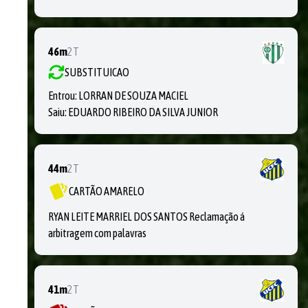
46m
2T
SUBSTITUICAO
Entrou:
LORRAN DE SOUZA MACIEL
Saiu:
EDUARDO RIBEIRO DA SILVA JUNIOR
44m
2T
CARTÃO AMARELO
RYAN LEITE MARRIEL DOS SANTOS Reclamação á
arbitragem com palavras
41m
2T