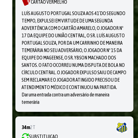
CARTÃO VERMELHO
LUÍS AUGUSTO PORTUGAL SOUZA AOS 41´DO SEGUNDO
TEMPO, EXPULSEI EM VIRTUDE DE UMA SEGUNDA
ADVERTÊNCIA COM O CARTÃO AMARELO, O JOGADOR Nº
17 DA EQUIPE DO UNIÃO CENTRAL, O SR. LUÍS AUGUSTO
PORTUGAL SOUZA, POR DA UM CARRINHO DE MANEIRA
TEMERÁRIA NO SEU ADVERSÁRIO, O JOGADOR Nº 15 DA
EQUIPE DO MAGEENSE, O SR. YBSON MACHADO DOS
SANTOS. O FATO OCORREU NUMA DISPUTA DE BOLA NO
CÍRCULO CENTRAL. O JOGADOR EXPULSO SAIU DE CAMPO
SEM RECLAMAR E O JOGADOR ATINGIDO PRECISOU DE
ATENDIMENTO MÉDICO E CONTINUOU NA PARTIDA.
Dar uma entrada contra um adversário de maneira
temerária
34m
2T
SUBSTITUICAO