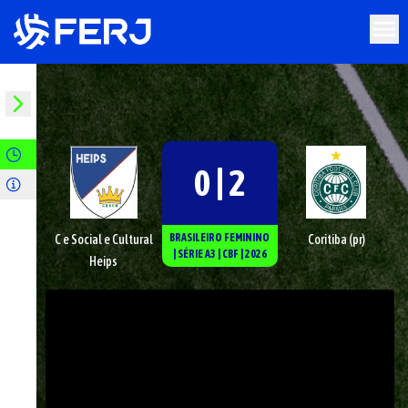
0 | 2
BRASILEIRO FEMININO
C e Social e Cultural
Coritiba (pr)
|
SÉRIE
A3
|
CBF
|
2026
Heips