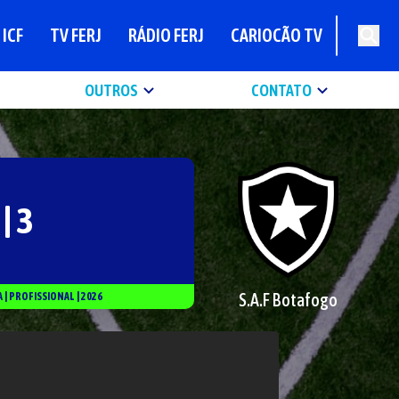
ICF
TV FERJ
RÁDIO FERJ
CARIOCÃO TV
OUTROS
CONTATO
 | 3
S.A.F Botafogo
A
|
PROFISSIONAL
|
2026