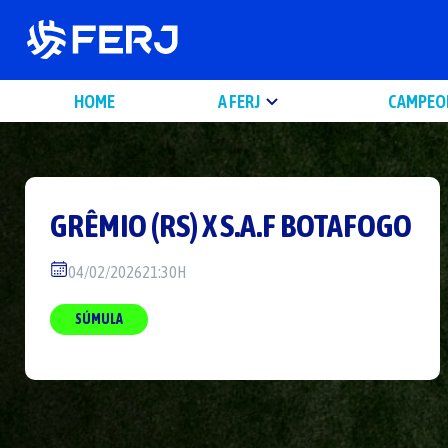
HOME
A FERJ
CAMPEO
GRÊMIO (RS)
X
S.A.F BOTAFOGO
04/02/2026
21:30H
SÚMULA