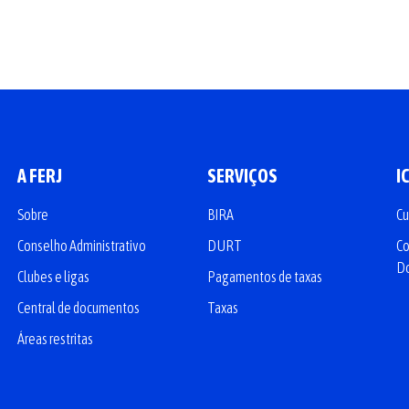
A FERJ
SERVIÇOS
I
Sobre
BIRA
Cu
Conselho Administrativo
DURT
Co
D
Clubes e ligas
Pagamentos de taxas
Central de documentos
Taxas
Áreas restritas