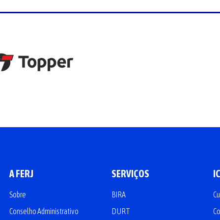
A FERJ
SERVIÇOS
I
Sobre
BIRA
Cu
Conselho Administrativo
DURT
Co