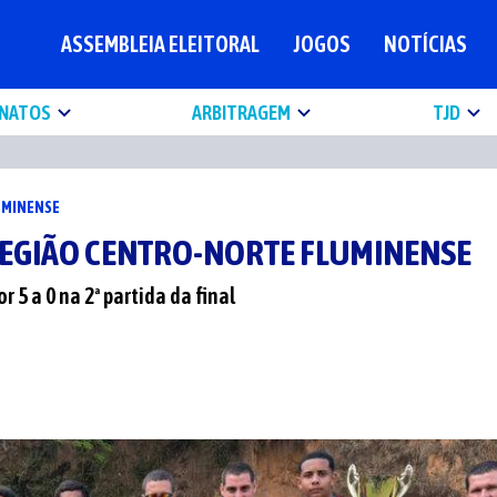
ASSEMBLEIA ELEITORAL
JOGOS
NOTÍCIAS
NATOS
ARBITRAGEM
TJD
LUMINENSE
REGIÃO CENTRO-NORTE FLUMINENSE
5 a 0 na 2ª partida da final