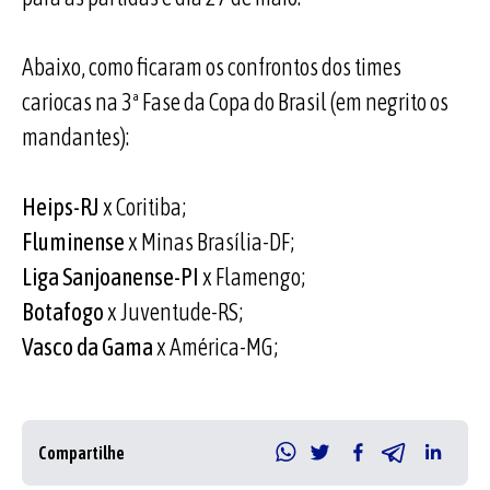
Abaixo, como ficaram os confrontos dos times
cariocas na 3ª Fase da Copa do Brasil (em negrito os
mandantes):
Heips-RJ
x Coritiba;
Fluminense
x Minas Brasília-DF;
Liga
Sanjoanense-PI
x Flamengo;
Botafogo
x Juventude-RS;
Vasco da Gama
x América-MG;
Compartilhe