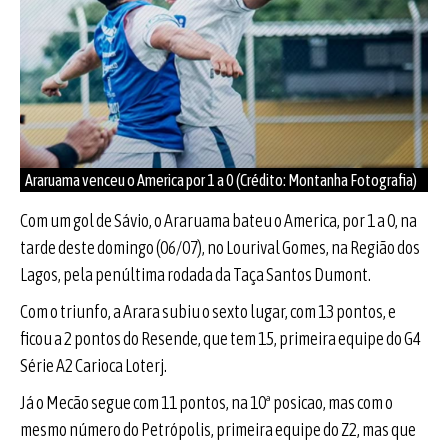
Araruama venceu o America por 1 a 0 (Crédito: Montanha Fotografia)
Com um gol de Sávio, o Araruama bateu o America, por 1 a 0, na
tarde deste domingo (06/07), no Lourival Gomes, na Região dos
Lagos, pela penúltima rodada da Taça Santos Dumont.
Com o triunfo, a Arara subiu o sexto lugar, com 13 pontos, e
ficou a 2 pontos do Resende, que tem 15, primeira equipe do G4
Série A2 Carioca Loterj.
Já o Mecão segue com 11 pontos, na 10ª posicao, mas com o
mesmo número do Petrópolis, primeira equipe do Z2, mas que