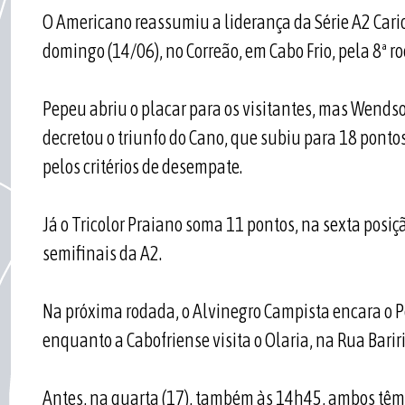
O Americano reassumiu a liderança da Série A2 Carioc
domingo (14/06), no Correão, em Cabo Frio, pela 8ª 
Pepeu abriu o placar para os visitantes, mas Wends
decretou o triunfo do Cano, que subiu para 18 pon
pelos critérios de desempate.
Já o Tricolor Praiano soma 11 pontos, na sexta posiç
semifinais da A2.
Na próxima rodada, o Alvinegro Campista encara o Pé
enquanto a Cabofriense visita o Olaria, na Rua Barir
Antes, na quarta (17), também às 14h45, ambos têm 