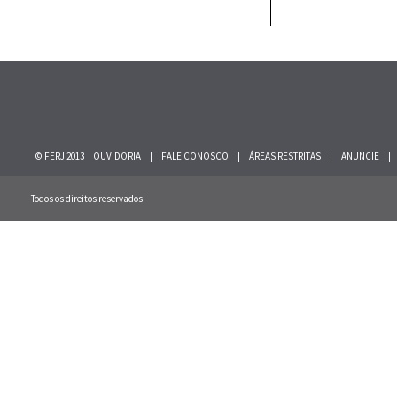
© FERJ 2013
OUVIDORIA
|
FALE CONOSCO
|
ÁREAS RESTRITAS
|
ANUNCIE
|
Todos os direitos reservados