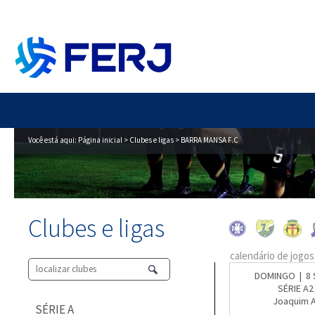
Você está aqui:
Página inicial
>
Clubes e ligas
> BARRA MANSA F.C
Clubes e ligas
calendário de jogos
DOMINGO | 8 
SÉRIE A2
Joaquim A
SÉRIE A