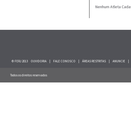
Nenhum Atleta Cada
© FERJ 2013
OUVIDORIA
|
FALE CONOSCO
|
ÁREAS RESTRITAS
|
ANUNCIE
|
Todos os direitos reservados