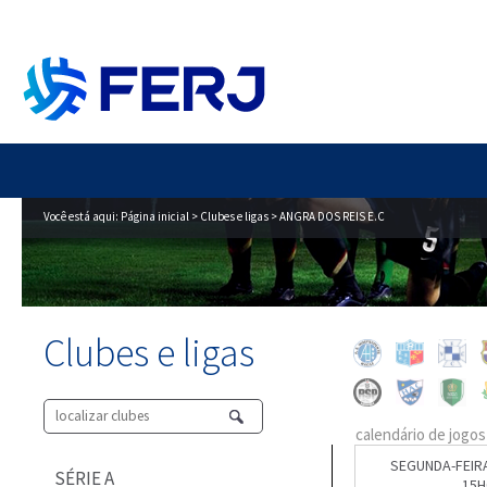
Você está aqui:
Página inicial
>
Clubes e ligas
> ANGRA DOS REIS E.C
Clubes e ligas
calendário de jogos
SEGUNDA-FEIRA
SÉRIE A
15H