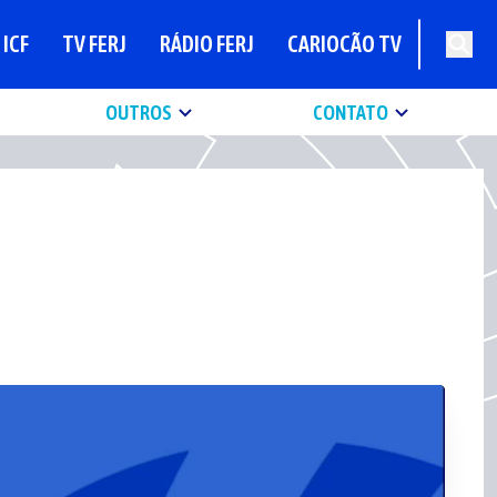
ICF
TV FERJ
RÁDIO FERJ
CARIOCÃO TV
OUTROS
CONTATO