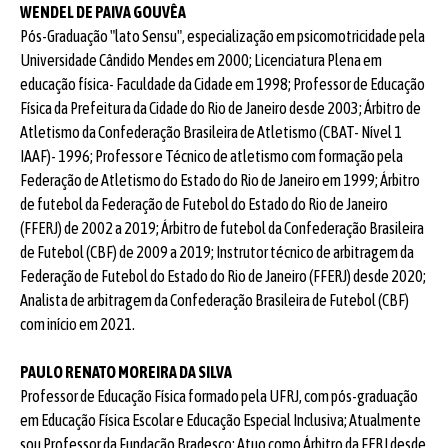
WENDEL DE PAIVA GOUVÊA
Pós-Graduação "lato Sensu", especialização em psicomotricidade pela
Universidade Cândido Mendes em 2000; Licenciatura Plena em
educação física- Faculdade da Cidade em 1998; Professor de Educação
Física da Prefeitura da Cidade do Rio de Janeiro desde 2003; Árbitro de
Atletismo da Confederação Brasileira de Atletismo (CBAT- Nível 1
IAAF)- 1996; Professor e Técnico de atletismo com formação pela
Federação de Atletismo do Estado do Rio de Janeiro em 1999; Árbitro
de futebol da Federação de Futebol do Estado do Rio de Janeiro
(FFERJ) de 2002 a 2019; Árbitro de futebol da Confederação Brasileira
de Futebol (CBF) de 2009 a 2019; Instrutor técnico de arbitragem da
Federação de Futebol do Estado do Rio de Janeiro (FFERJ) desde 2020;
Analista de arbitragem da Confederação Brasileira de Futebol (CBF)
com início em 2021.
PAULO RENATO MOREIRA DA SILVA
Professor de Educação Física formado pela UFRJ, com pós-graduação
em Educação Física Escolar e Educação Especial Inclusiva; Atualmente
sou Professor da Fundação Bradesco; Atuo como Árbitro da FERJ desde