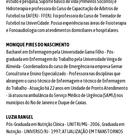
estudo e pesquisa, Suporte básico de vida (Primeiros Socorros) e
Hidroterapia e professora do Curso de Capacitação de Árbitros de
Futebol na EAFERJ - FFERJ. Foi professora do Curso de Treinador de
Futebol na UniverCidade. Possui experiência nas áreas de Fisioterapia
e Fonoaudiologia com atendimentos domiciliares e hospitalares.
MONIQUE PIRES DO NASCIMENTO
Bacharel em Enfermagem pela Universidade Gama Filho - Pós-
graduada em Enfermagem do Trabalho pela Universidade Veiga de
Almeida - Coordenadora do curso de Emergência na empresa Gemar
Consultoria e Ensino Especializado - Professora nas disciplinas que
abrangem o curso técnico de Enfermagem e técnico de Enfermagem
do Trabalho - Atuação há 22 anos em Unidade de Pronto Atendimento
- Já atuou na ambulância do Serviço Médico de Urgência (SAMU) nos
municípios do Rio de Janeiro e Duque de Caxias.
LUZIA RANGEL
Pós-Graduada em Nutrição Clínica - UNITRI/MG - 2006 , Graduada em
Nutrição - UNIVERSO/RJ - 1997; ATUALIZAÇÃO EM TRANSTORNOS