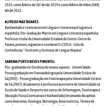
2010, como Árbitro da CBF desde 2019 e como Árbitro de Vídeo (VAR)
desde 2022.
ALFREDO MAX TAVARES
Bacharelado e Licenciatura em Língua e Literatura portuguesa e
espanhola; Pós-Graduação Master em Língua e Literatura espanhola;
Professor titular da Universidade Estadual do Centro-Oeste do
Paraná, promovi, organizei e coordenei O I CEELH - Ciclo de
Conferências " Escritores y Escrituras de Lengua Hispana"
SABRINA PORTO NEVES PIMENTEL
Pós- graduanda em Docência do ensino superior - UniverCidade -
Possui graduação em Fonoaudiologia pela Universidade Estácio de
Sá(2003) - Possui graduação em Fisioterapia pela Universidade Estácio
de Sá (2007). Atualmente é professora assistente da UniverCidade na
Escola de Saúde e Desporto nos cursos de Enfermagem, Fisioterapia e
Educação Fisica (Licenciatura e Bacharelado) lecionando disciplinas
como Anatomia, Fisiologia, Nutrologia, Bioestatística, Técnica de