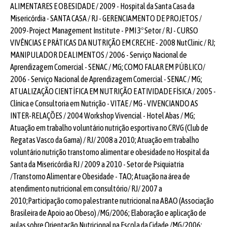
ALIMENTARES E OBESIDADE / 2009 - Hospital da Santa Casa da
Misericórdia - SANTA CASA / RJ - GERENCIAMENTO DE PROJETOS /
2009-Project Management Institute - PMI 3º Setor / RJ - CURSO
VIVÊNCIAS E PRÁTICAS DA NUTRIÇÃO EM CRECHE - 2008 NutClinic / RJ;
MANIPULADOR DE ALIMENTOS / 2006 - Serviço Nacional de
Aprendizagem Comercial - SENAC / MG; COMO FALAR EM PÚBLICO/
2006 - Serviço Nacional de Aprendizagem Comercial - SENAC / MG;
ATUALIZAÇÃO CIENTÍFICA EM NUTRIÇÃO E ATIVIDADE FÍSICA / 2005 -
Clínica e Consultoria em Nutrição - VITAE / MG - VIVENCIANDO AS
INTER-RELAÇÕES / 2004 Workshop Vivencial - Hotel Abas / MG;
Atuação em trabalho voluntário nutrição esportiva no CRVG (Club de
Regatas Vasco da Gama) / RJ/ 2008 a 2010; Atuação em trabalho
voluntário nutrição transtorno alimentar e obesidade no Hospital da
Santa da Misericórdia RJ / 2009 a 2010 - Setor de Psiquiatria
/Transtorno Alimentar e Obesidade - TAO; Atuação na área de
atendimento nutricional em consultório/ RJ/ 2007 a
2010;Participação como palestrante nutricional na ABAO (Associação
Brasileira de Apoio ao Obeso) /MG/2006; Elaboração e aplicação de
aulas sobre Orientação Nutricional na Escola da Cidade /MG/2006;