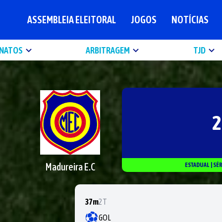
ASSEMBLEIA ELEITORAL
JOGOS
NOTÍCIAS
NATOS
ARBITRAGEM
TJD
2
Madureira E.C
ESTADUAL
|
SÉ
37m
2T
GOL