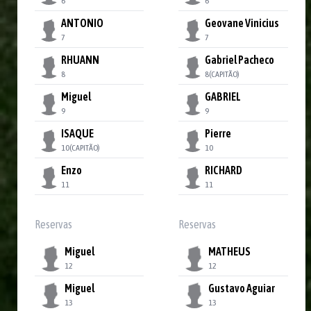
6
6
ANTONIO
Geovane Vinicius
7
7
RHUANN
Gabriel Pacheco
8
8
(CAPITÃO)
Miguel
GABRIEL
9
9
ISAQUE
Pierre
10
(CAPITÃO)
10
Enzo
RICHARD
11
11
Reservas
Reservas
Miguel
MATHEUS
12
12
Miguel
Gustavo Aguiar
13
13