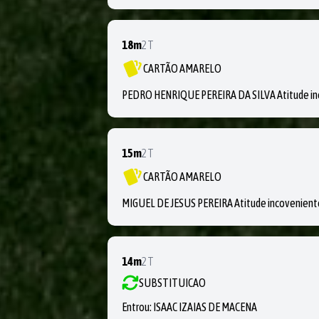
18m
2T
CARTÃO AMARELO
PEDRO HENRIQUE PEREIRA DA SILVA Atitude i
15m
2T
CARTÃO AMARELO
MIGUEL DE JESUS PEREIRA Atitude incovenient
14m
2T
SUBSTITUICAO
Entrou:
ISAAC IZAIAS DE MACENA