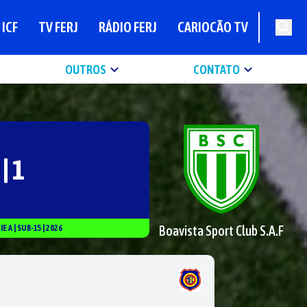
ICF
TV FERJ
RÁDIO FERJ
CARIOCÃO TV
OUTROS
CONTATO
 | 1
Boavista Sport Club S.A.F
RIE
A
|
SUB-15
|
2026