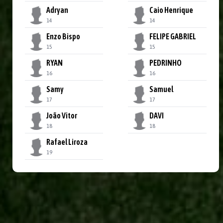
Adryan
Caio Henrique
14
14
Enzo Bispo
FELIPE GABRIEL
15
15
RYAN
PEDRINHO
16
16
Samy
Samuel
17
17
João Vitor
DAVI
18
18
Rafael Liroza
19