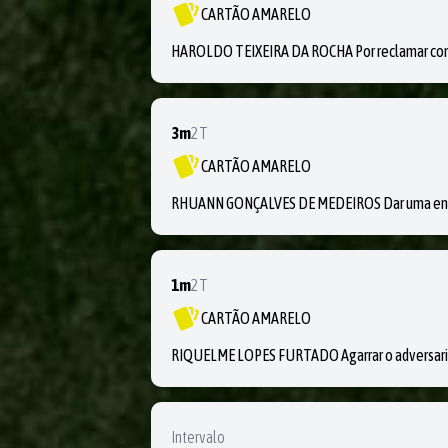
CARTÃO AMARELO
HAROLDO TEIXEIRA DA ROCHA Por reclamar com 
3m
2T
CARTÃO AMARELO
RHUANN GONÇALVES DE MEDEIROS Dar uma entra
1m
2T
CARTÃO AMARELO
RIQUELME LOPES FURTADO Agarrar o adversar
Intervalo