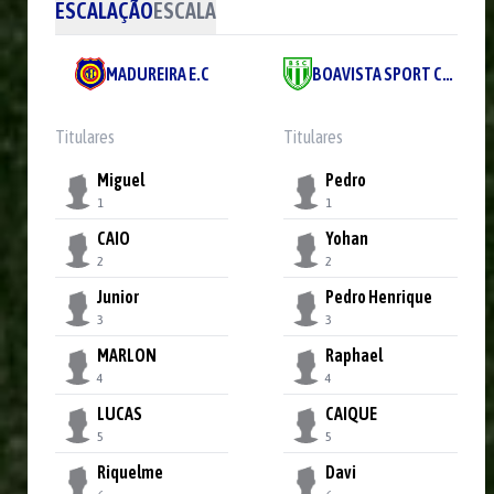
ESCALAÇÃO
ESCALA
MADUREIRA E.C
BOAVISTA SPORT CLUB S.A.F
Titulares
Titulares
Miguel
Pedro
1
1
CAIO
Yohan
2
2
Junior
Pedro Henrique
3
3
MARLON
Raphael
4
4
LUCAS
CAIQUE
5
5
Riquelme
Davi