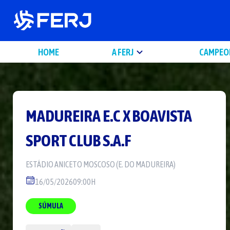
HOME
A FERJ
CAMPEO
MADUREIRA E.C
X
BOAVISTA
SPORT CLUB S.A.F
ESTÁDIO
ANICETO MOSCOSO (E. DO MADUREIRA)
16/05/2026
09:00H
SÚMULA