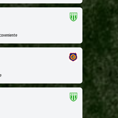
ncoveniente
e