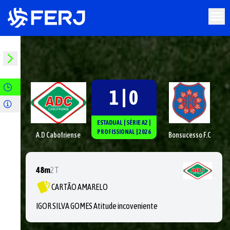
1 | 0
ESTADUAL
|
SÉRIE
A2
|
PROFISSIONAL
|
2026
A.D Cabofriense
Bonsucesso F.C
48m
2T
CARTÃO AMARELO
IGOR SILVA GOMES Atitude incoveniente