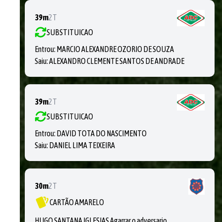
39m
2T
SUBSTITUICAO
Entrou:
MARCIO ALEXANDRE OZORIO DE SOUZA
Saiu:
ALEXANDRO CLEMENTE SANTOS DE ANDRADE
39m
2T
SUBSTITUICAO
Entrou:
DAVID TOTA DO NASCIMENTO
Saiu:
DANIEL LIMA TEIXEIRA
30m
2T
CARTÃO AMARELO
HUGO SANTANA IGLESIAS Agarrar o adversario