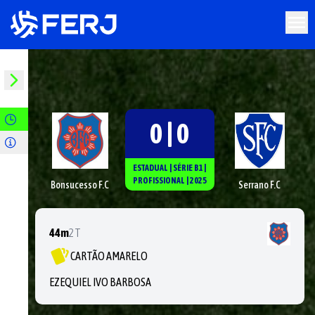
0 | 0
ESTADUAL
|
SÉRIE
B1
|
PROFISSIONAL
|
2025
Bonsucesso F.C
Serrano F.C
44m
2T
CARTÃO AMARELO
EZEQUIEL IVO BARBOSA