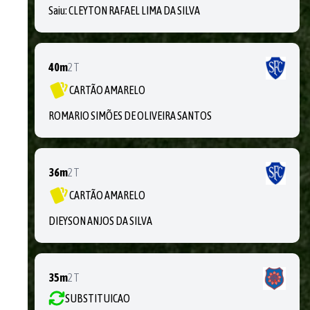
Saiu:
CLEYTON RAFAEL LIMA DA SILVA
40m
2T
CARTÃO AMARELO
ROMARIO SIMÕES DE OLIVEIRA SANTOS
36m
2T
CARTÃO AMARELO
DIEYSON ANJOS DA SILVA
35m
2T
SUBSTITUICAO