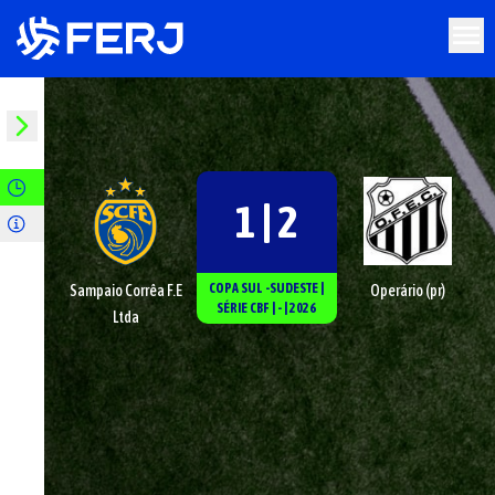
1 | 2
COPA SUL -SUDESTE
|
Sampaio Corrêa F.E
Operário (pr)
SÉRIE
CBF
|
-
|
2026
Ltda