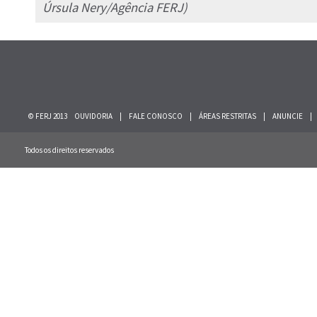
Úrsula Nery/Agência FERJ)
© FERJ 2013
OUVIDORIA
|
FALE CONOSCO
|
ÁREAS RESTRITAS
|
ANUNCIE
|
Todos os direitos reservados