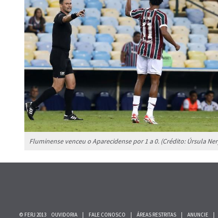
Fluminense venceu o Aparecidense por 1 a 0. (Crédito: Úrsula Ne
© FERJ 2013
OUVIDORIA
|
FALE CONOSCO
|
ÁREAS RESTRITAS
|
ANUNCIE
|