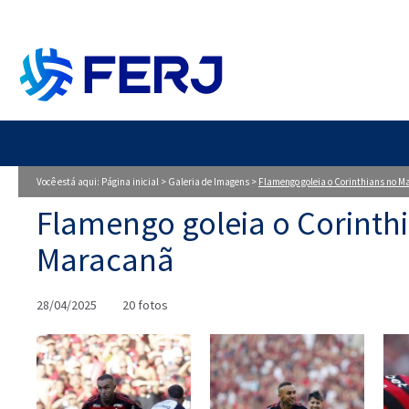
Você está aqui:
Página inicial
>
Galeria de Imagens
>
Flamengo goleia o Corinthians no 
Flamengo goleia o Corinth
Maracanã
28/04/2025
20 fotos