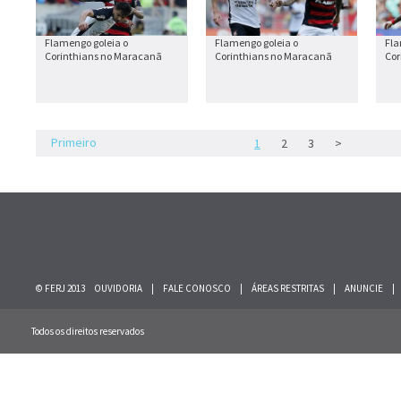
Flamengo goleia o
Flamengo goleia o
Fla
Corinthians no Maracanã
Corinthians no Maracanã
Cor
Primeiro
1
2
3
>
© FERJ 2013
OUVIDORIA
|
FALE CONOSCO
|
ÁREAS RESTRITAS
|
ANUNCIE
|
Todos os direitos reservados