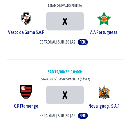
ESTÁDIO
NIVALDO PEREIRA
X
Vasco da Gama S.A.F
A.A Portuguesa
ESTADUAL
|
SUB-20
|
A2
FERJ
SAB 15/08/26
10:00h
ESTÁDIO
JOSÉ BASTOS PADILHA (GÁVEA)
X
C.R Flamengo
Nova Iguaçu S.A.F
ESTADUAL
|
SUB-20
|
A2
FERJ