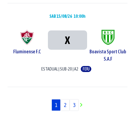
SAB 15/08/26
10:00h
X
Fluminense F.C
Boavista Sport Club
S.A.F
ESTADUAL
|
SUB-20
|
A2
FERJ
1
2
3