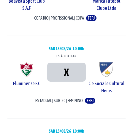
Boavista Sport Club
Maricá Futebol
S.A.F
Clube Ltda
COPA RIO
|
PROFISSIONAL
|
COPA
FERJ
SAB 15/08/26
10:00h
ESTÁDIO
CEFAN
X
Fluminense F.C
C e Social e Cultural
Heips
ESTADUAL
|
SUB-20
|
FEMININO
FERJ
SAB 15/08/26
10:00h