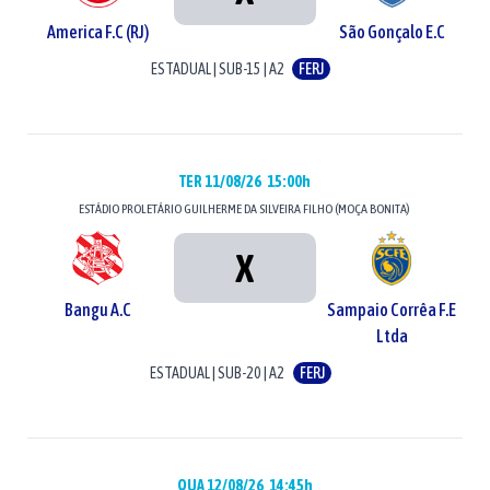
America F.C (RJ)
São Gonçalo E.C
ESTADUAL
|
SUB-15
|
A2
FERJ
TER 11/08/26
15:00h
ESTÁDIO
PROLETÁRIO GUILHERME DA SILVEIRA FILHO (MOÇA BONITA)
X
Bangu A.C
Sampaio Corrêa F.E
Ltda
ESTADUAL
|
SUB-20
|
A2
FERJ
QUA 12/08/26
14:45h