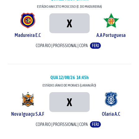
ESTÁDIO
ANICETO MOSCOSO (E. DO MADUREIRA)
X
Madureira E.C
A.A Portuguesa
COPA RIO
|
PROFISSIONAL
|
COPA
FERJ
QUA 12/08/26
14:45h
ESTÁDIO
JÂNIO DE MORAES (LARANJÃO)
X
Nova Iguaçu S.A.F
Olaria A.C
COPA RIO
|
PROFISSIONAL
|
COPA
FERJ