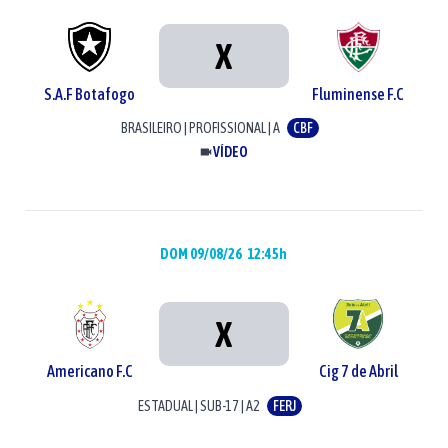
X
S.A.F Botafogo
Fluminense F.C
BRASILEIRO
|
PROFISSIONAL
|
A
CBF
VÍDEO
DOM 09/08/26
12:45h
X
Americano F.C
Cig 7 de Abril
ESTADUAL
|
SUB-17
|
A2
FERJ