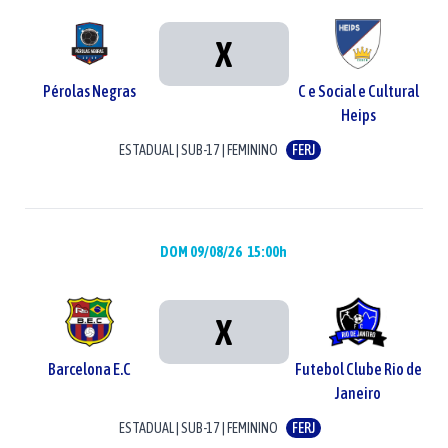
X
Pérolas Negras
C e Social e Cultural
Heips
ESTADUAL
|
SUB-17
|
FEMININO
FERJ
DOM 09/08/26
15:00h
X
Barcelona E.C
Futebol Clube Rio de
Janeiro
ESTADUAL
|
SUB-17
|
FEMININO
FERJ