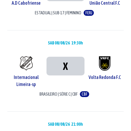
A.D Cabofriense
União Central F.C
ESTADUAL
|
SUB-17
|
FEMININO
FERJ
SAB 08/08/26
19:30h
X
Internacional
Volta Redonda F.C
Limeira-sp
BRASILEIRO
|
SÉRIE C
|
CBF
CBF
SAB 08/08/26
21:00h