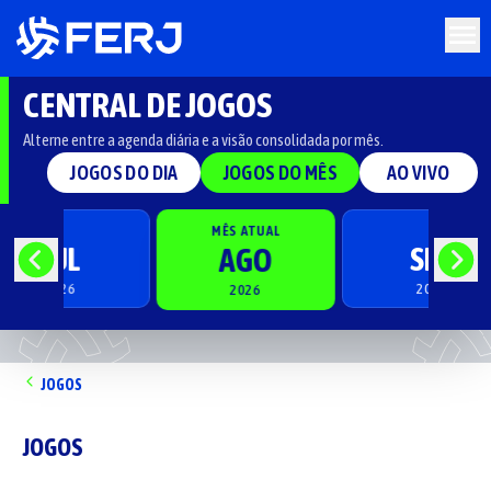
CENTRAL DE JOGOS
Alterne entre a agenda diária e a visão consolidada por mês.
JOGOS DO DIA
JOGOS DO MÊS
AO VIVO
MÊS ATUAL
JUL
SET
AGO
2026
2026
2026
JOGOS
JOGOS