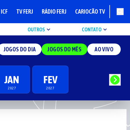
ICF
TV FERJ
RÁDIO FERJ
CARIOCÃO TV
OUTROS
CONTATO
JOGOS DO DIA
JOGOS DO MÊS
AO VIVO
JAN
FEV
2027
2027