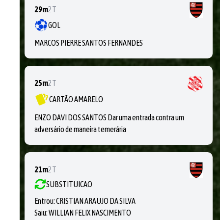
29m
2T
GOL
MARCOS PIERRE SANTOS FERNANDES
25m
2T
CARTÃO AMARELO
ENZO DAVI DOS SANTOS Dar uma entrada contra um
adversário de maneira temerária
21m
2T
SUBSTITUICAO
Entrou:
CRISTIAN ARAUJO DA SILVA
Saiu:
WILLIAN FELIX NASCIMENTO