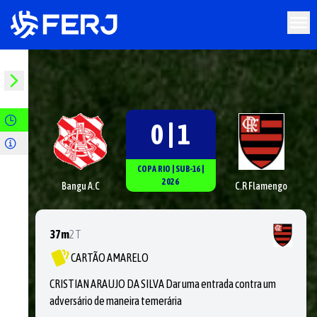
0 | 1
COPA RIO
|
SUB-16
|
2026
Bangu A.C
C.R Flamengo
37m
2T
CARTÃO AMARELO
CRISTIAN ARAUJO DA SILVA Dar uma entrada contra um
adversário de maneira temerária