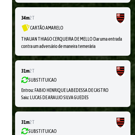
34m
2T
CARTÃO AMARELO
THAUAN THIAGO CERQUEIRA DE MELLO Dar uma entrada
contra um adversário de maneira temerária
31m
2T
SUBSTITUICAO
Entrou:
FABIO HENRIQUE LABEDESSA DE CASTRO
Saiu:
LUCAS DE ARAUJO SILVA GUEDES
31m
2T
SUBSTITUICAO