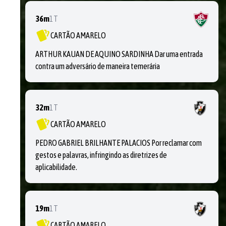
36m
1T
CARTÃO AMARELO
ARTHUR KAUAN DE AQUINO SARDINHA Dar uma entrada
contra um adversário de maneira temerária
32m
1T
CARTÃO AMARELO
PEDRO GABRIEL BRILHANTE PALACIOS Por reclamar com
gestos e palavras, infringindo as diretrizes de
aplicabilidade.
19m
1T
CARTÃO AMARELO