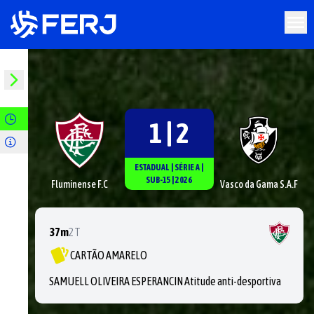
1 | 2
ESTADUAL
|
SÉRIE
A
|
SUB-15
|
2026
Fluminense F.C
Vasco da Gama S.A.F
37m
2T
CARTÃO AMARELO
SAMUELL OLIVEIRA ESPERANCIN Atitude anti-desportiva