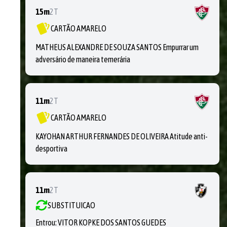
15m
2T
CARTÃO AMARELO
MATHEUS ALEXANDRE DE SOUZA SANTOS Empurrar um
adversário de maneira temerária
11m
2T
CARTÃO AMARELO
KAYOHAN ARTHUR FERNANDES DE OLIVEIRA Atitude anti-
desportiva
11m
2T
SUBSTITUICAO
Entrou:
VITOR KOPKE DOS SANTOS GUEDES