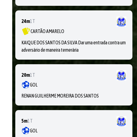
24m
1T
CARTÃO AMARELO
KAIQUE DOS SANTOS DA SILVA Dar uma entrada contra um
adversário de maneira temerária
20m
1T
GOL
RENAN GUILHERME MOREIRA DOS SANTOS
5m
1T
GOL