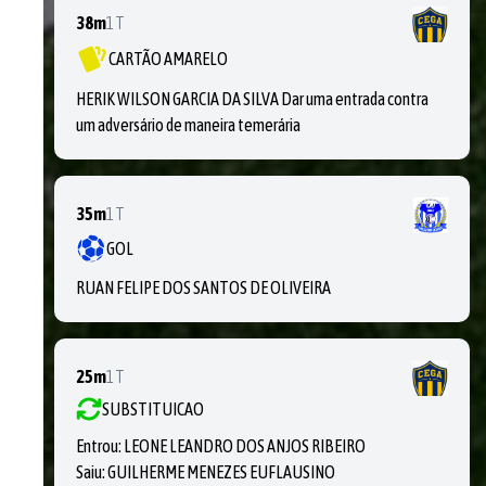
38m
1T
CARTÃO AMARELO
HERIK WILSON GARCIA DA SILVA Dar uma entrada contra
um adversário de maneira temerária
35m
1T
GOL
RUAN FELIPE DOS SANTOS DE OLIVEIRA
25m
1T
SUBSTITUICAO
Entrou:
LEONE LEANDRO DOS ANJOS RIBEIRO
Saiu:
GUILHERME MENEZES EUFLAUSINO