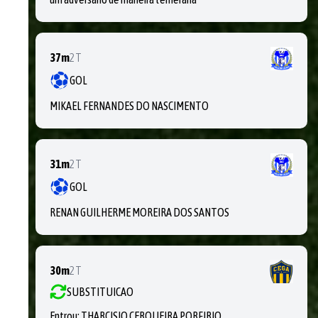
37m
2T
GOL
MIKAEL FERNANDES DO NASCIMENTO
31m
2T
GOL
RENAN GUILHERME MOREIRA DOS SANTOS
30m
2T
SUBSTITUICAO
Entrou:
THARCISIO CERQUEIRA PORFIRIO