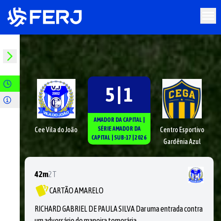
5 | 1
AMADOR DA CAPITAL
|
SÉRIE
AMADOR DA
Cee Vila do João
Centro Esportivo
CAPITAL
|
SUB-17
|
2026
Gardênia Azul
42m
2T
CARTÃO AMARELO
RICHARD GABRIEL DE PAULA SILVA Dar uma entrada contra
um adversário de maneira temerária