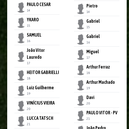
PAULO CESAR
Pietro
14
14
YKARO
Gabriel
15
15
SAMUEL
Gabriel
16
16
João Vitor
Miguel
Lauredo
17
17
Arthur Ferraz
HEITOR GABRIELLI
18
18
Arthur Machado
Luiz Guilherme
19
19
Davi
VINÍCIUS VIEIRA
20
20
PAULO VITOR - PV
LUCCA TATSCH
21
21
João Pedro