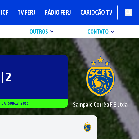
ICF
TV FERJ
RÁDIO FERJ
CARIOCÃO TV
OUTROS
CONTATO
 | 2
Sampaio Corrêa F.E Ltda
RIE
A
|
SUB-17
|
2026