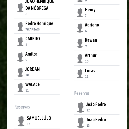
6
JOÃO HENRIQUE
DA NÓBREGA
Henry
6
7
Pedro Henrique
Adriano
7
(CAPITÃO)
8
CARRIJO
Kawan
8
9
Amilca
Arthur
9
10
JORDAN
Lucas
10
11
WALACE
11
Reservas
João Pedro
Reservas
12
SAMUEL JÚLO
João Pedro
13
13