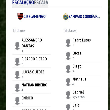
ESCALAÇÃO
ESCALA
C.R FLAMENGO
SAMPAIO CORRÊA F.E LTDA
Titulares
Titulares
ALESSANDRO
Pedro Lucas
1
DANTAS
1
Lucas
2
RICARDO PIETRO
2
Diego
3
LUCAS GUEDES
3
Matheus
4
NATHAN RIBEIRO
4
Gabriel
5
(CAPITÃO)
ENRICO
5
Caio