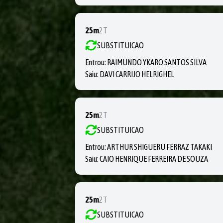
25m
2T
SUBSTITUICAO
Entrou:
RAIMUNDO YKARO SANTOS SILVA
Saiu:
DAVI CARRIJO HELRIGHEL
25m
2T
SUBSTITUICAO
Entrou:
ARTHUR SHIGUERU FERRAZ TAKAKI
Saiu:
CAIO HENRIQUE FERREIRA DE SOUZA
25m
2T
SUBSTITUICAO