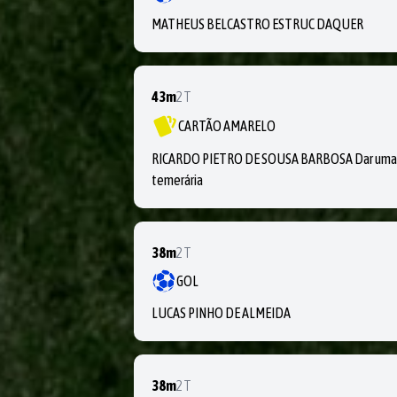
MATHEUS BELCASTRO ESTRUC DAQUER
43m
2T
CARTÃO AMARELO
RICARDO PIETRO DE SOUSA BARBOSA Dar uma en
temerária
38m
2T
GOL
LUCAS PINHO DE ALMEIDA
38m
2T