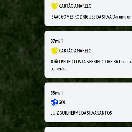
CARTÃO AMARELO
ISAAC GOMES RODRIGUES DA SILVA Dar uma entr
37m
2T
CARTÃO AMARELO
JOÃO PEDRO COSTA BERRIEL OLIVEIRA Dar uma e
temerária
35m
2T
GOL
LUIZ GUILHERME DA SILVA SANTOS