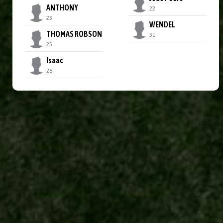
ANTHONY
22
23
WENDEL
THOMAS ROBSON
31
25
Isaac
26