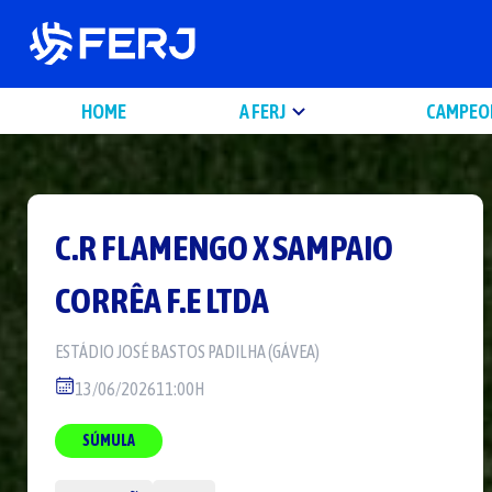
HOME
A FERJ
CAMPEO
C.R FLAMENGO
X
SAMPAIO
CORRÊA F.E LTDA
ESTÁDIO
JOSÉ BASTOS PADILHA (GÁVEA)
13/06/2026
11:00H
SÚMULA