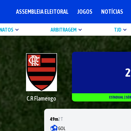
ASSEMBLEIA ELEITORAL
JOGOS
NOTÍCIAS
NATOS
ARBITRAGEM
TJD
2
C.R Flamengo
ESTADUAL
|
SÉ
49m
2T
GOL