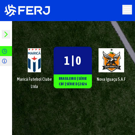
1 | 0
BRASILEIRO
|
SÉRIE
Maricá Futebol Clube
Nova Iguaçu S.A.F
CBF
|
SÉRIE D
|
2026
Ltda