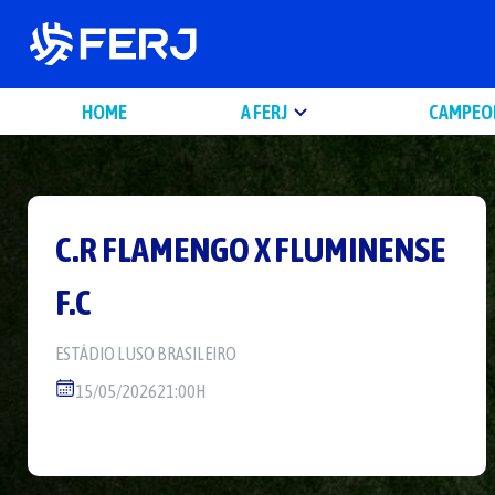
HOME
A FERJ
CAMPEO
C.R FLAMENGO
X
FLUMINENSE
F.C
ESTÁDIO
LUSO BRASILEIRO
15/05/2026
21:00H