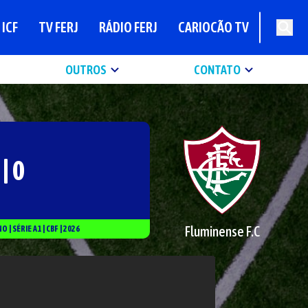
ICF
TV FERJ
RÁDIO FERJ
CARIOCÃO TV
OUTROS
CONTATO
 | 0
Fluminense F.C
NO
|
SÉRIE
A1
|
CBF
|
2026