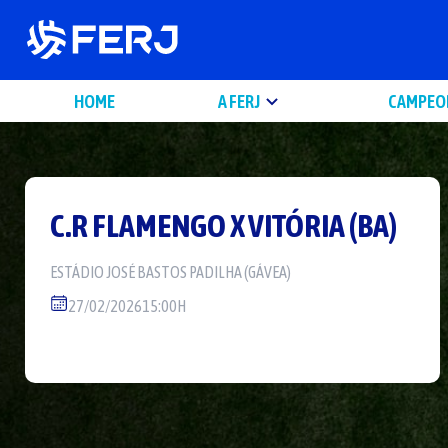
HOME
A FERJ
CAMPEO
C.R FLAMENGO
X
VITÓRIA (BA)
ESTÁDIO
JOSÉ BASTOS PADILHA (GÁVEA)
27/02/2026
15:00H