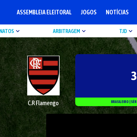
ASSEMBLEIA ELEITORAL
JOGOS
NOTÍCIAS
NATOS
ARBITRAGEM
TJD
3
C.R Flamengo
BRASILEIRO
|
SÉR