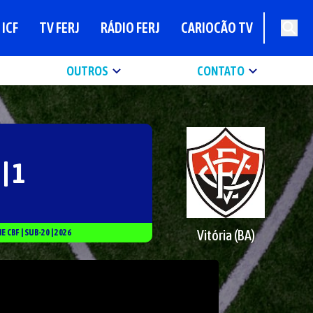
ICF
TV FERJ
RÁDIO FERJ
CARIOCÃO TV
OUTROS
CONTATO
 | 1
Vitória (BA)
IE
CBF
|
SUB-20
|
2026