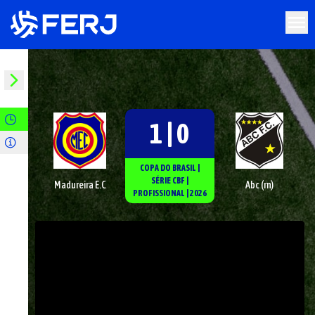
1 | 0
COPA DO BRASIL
|
SÉRIE
CBF
|
Madureira E.C
Abc (rn)
PROFISSIONAL
|
2026