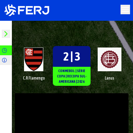
2 | 3
CONMEBOL
|
SÉRIE
COPA
|
RECOPA SUL-
C.R Flamengo
Lanus
AMERICANA
|
2026