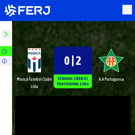
0 | 2
ESTADUAL
|
SÉRIE
A
|
Maricá Futebol Clube
A.A Portuguesa
PROFISSIONAL
|
2026
Ltda