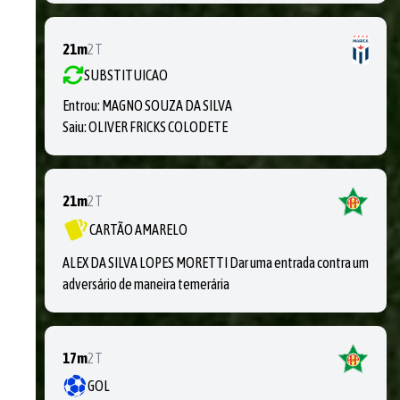
21m
2T
SUBSTITUICAO
Entrou:
MAGNO SOUZA DA SILVA
Saiu:
OLIVER FRICKS COLODETE
21m
2T
CARTÃO AMARELO
ALEX DA SILVA LOPES MORETTI Dar uma entrada contra um
adversário de maneira temerária
17m
2T
GOL