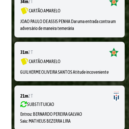
34m
2T
CARTÃO AMARELO
JOAO PAULO DE ASSIS PENHA Dar uma entrada contra um
adversário de maneira temerária
31m
2T
CARTÃO AMARELO
GUILHERME OLIVEIRA SANTOS Atitude incoveniente
21m
2T
SUBSTITUICAO
Entrou:
BERNARDO PEREIRA GALVAO
Saiu:
MATHEUS BEZERRA LIRA