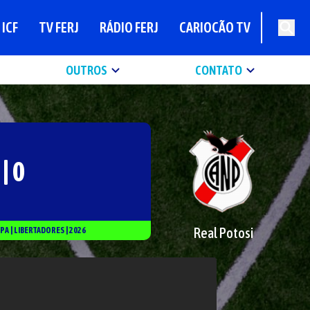
ICF
TV FERJ
RÁDIO FERJ
CARIOCÃO TV
OUTROS
CONTATO
 | 0
Real Potosi
PA
|
LIBERTADORES
|
2026