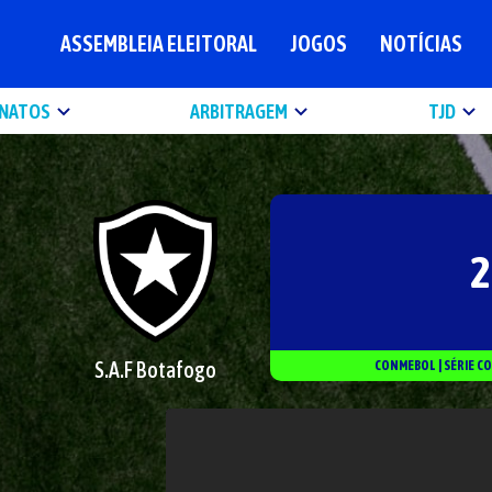
ASSEMBLEIA ELEITORAL
JOGOS
NOTÍCIAS
NATOS
ARBITRAGEM
TJD
2
S.A.F Botafogo
CONMEBOL
|
SÉRIE
CO