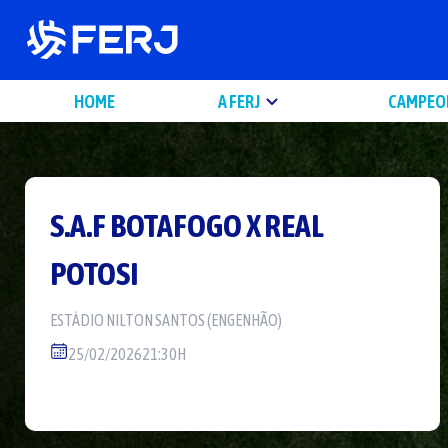
HOME
A FERJ
CAMPEO
S.A.F BOTAFOGO
X
REAL
POTOSI
ESTÁDIO
NILTON SANTOS (ENGENHÃO)
25/02/2026
21:30H