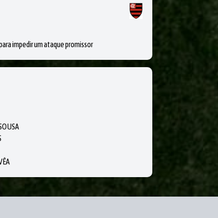
ra impedir um ataque promissor
E SOUSA
S
UVÊA