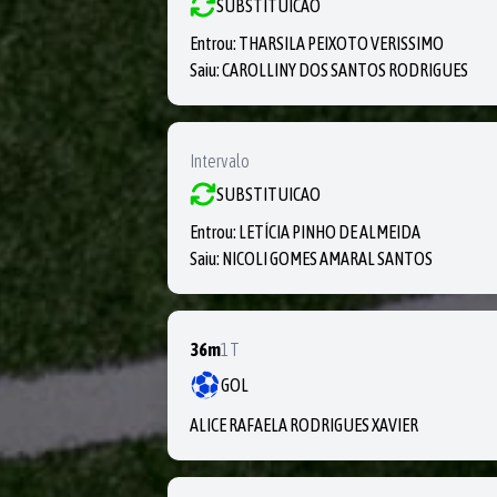
SUBSTITUICAO
Entrou:
THARSILA PEIXOTO VERISSIMO
Saiu:
CAROLLINY DOS SANTOS RODRIGUES
Intervalo
SUBSTITUICAO
Entrou:
LETÍCIA PINHO DE ALMEIDA
Saiu:
NICOLI GOMES AMARAL SANTOS
36m
1T
GOL
ALICE RAFAELA RODRIGUES XAVIER