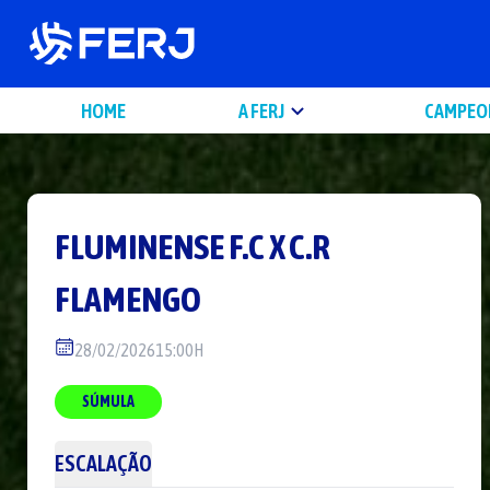
HOME
A FERJ
CAMPEO
FLUMINENSE F.C
X
C.R
FLAMENGO
28/02/2026
15:00H
SÚMULA
ESCALAÇÃO