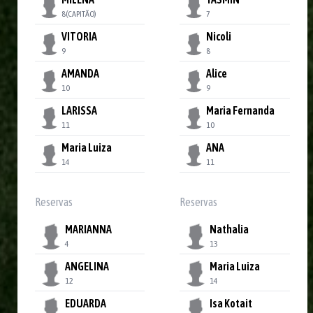
8
(CAPITÃO)
7
VITORIA
Nicoli
9
8
AMANDA
Alice
10
9
LARISSA
Maria Fernanda
11
10
Maria Luiza
ANA
14
11
Reservas
Reservas
MARIANNA
Nathalia
4
13
ANGELINA
Maria Luiza
12
14
EDUARDA
Isa Kotait