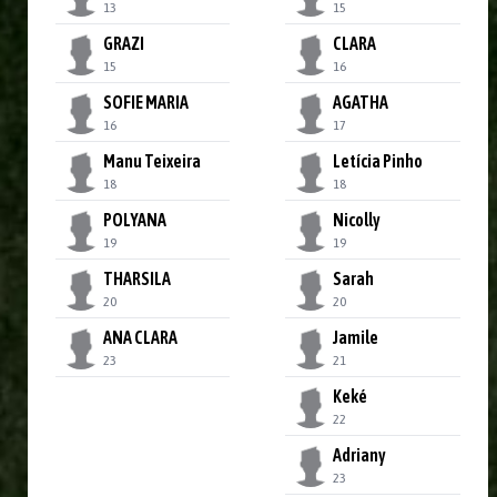
13
15
GRAZI
CLARA
15
16
SOFIE MARIA
AGATHA
16
17
Manu Teixeira
Letícia Pinho
18
18
POLYANA
Nicolly
19
19
THARSILA
Sarah
20
20
ANA CLARA
Jamile
23
21
Keké
22
Adriany
23