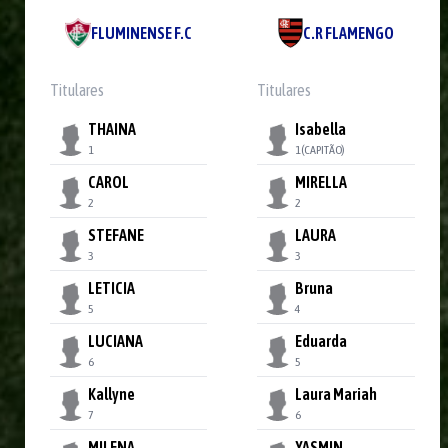
FLUMINENSE F.C
C.R FLAMENGO
Titulares
Titulares
THAINA
Isabella
1
1
(CAPITÃO)
CAROL
MIRELLA
2
2
STEFANE
LAURA
3
3
LETICIA
Bruna
5
4
LUCIANA
Eduarda
6
5
Kallyne
Laura Mariah
7
6
MILENA
YASMIN