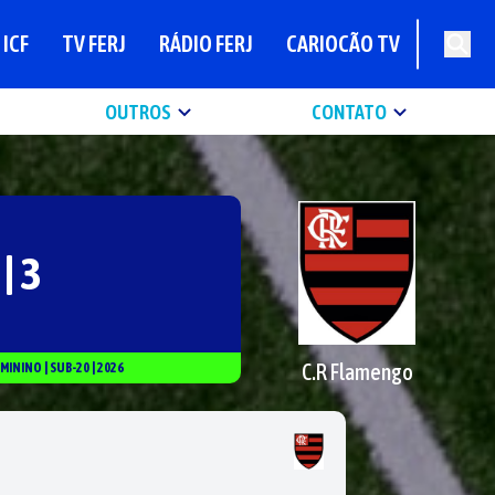
ICF
TV FERJ
RÁDIO FERJ
CARIOCÃO TV
OUTROS
CONTATO
 | 3
C.R Flamengo
EMININO
|
SUB-20
|
2026