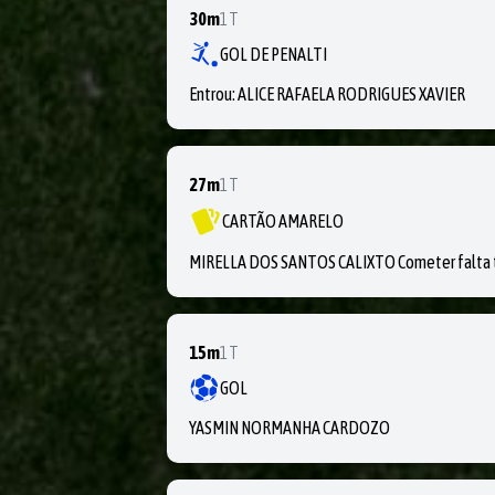
30m
1T
GOL DE PENALTI
Entrou:
ALICE RAFAELA RODRIGUES XAVIER
27m
1T
CARTÃO AMARELO
MIRELLA DOS SANTOS CALIXTO Cometer falta tá
15m
1T
GOL
YASMIN NORMANHA CARDOZO