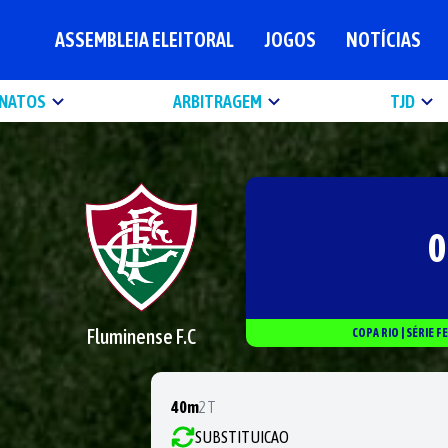
ASSEMBLEIA ELEITORAL
JOGOS
NOTÍCIAS
NATOS
ARBITRAGEM
TJD
0
Fluminense F.C
COPA RIO
|
SÉRIE
F
40m
2T
SUBSTITUICAO