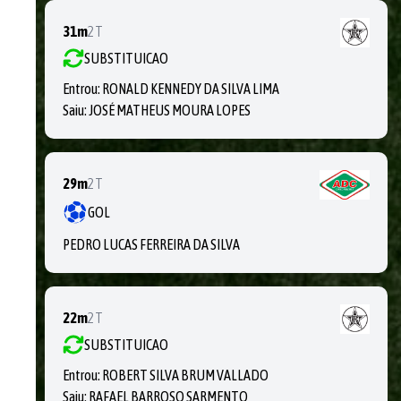
31m
2T
SUBSTITUICAO
Entrou:
RONALD KENNEDY DA SILVA LIMA
Saiu:
JOSÉ MATHEUS MOURA LOPES
29m
2T
GOL
PEDRO LUCAS FERREIRA DA SILVA
22m
2T
SUBSTITUICAO
Entrou:
ROBERT SILVA BRUM VALLADO
Saiu:
RAFAEL BARROSO SARMENTO