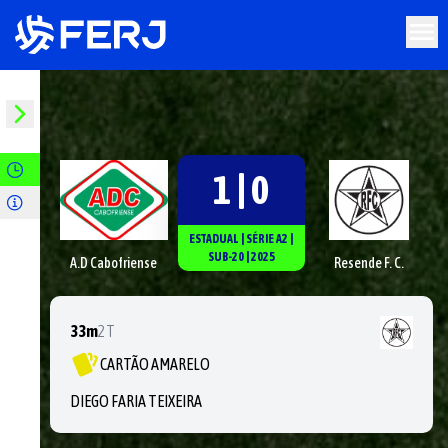
1 | 0
ESTADUAL
|
SÉRIE
A2
|
SUB-20
|
2025
A.D Cabofriense
Resende F. C.
33m
2T
CARTÃO AMARELO
DIEGO FARIA TEIXEIRA