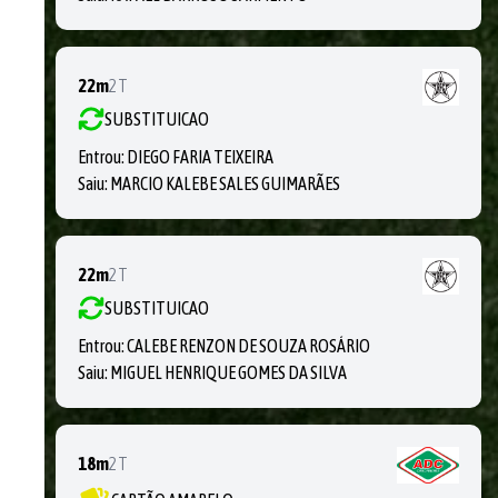
22m
2T
SUBSTITUICAO
Entrou:
DIEGO FARIA TEIXEIRA
Saiu:
MARCIO KALEBE SALES GUIMARÃES
22m
2T
SUBSTITUICAO
Entrou:
CALEBE RENZON DE SOUZA ROSÁRIO
Saiu:
MIGUEL HENRIQUE GOMES DA SILVA
18m
2T