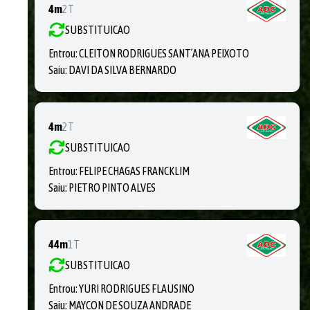
4m
2T
SUBSTITUICAO
Entrou:
CLEITON RODRIGUES SANT´ANA PEIXOTO
Saiu:
DAVI DA SILVA BERNARDO
4m
2T
SUBSTITUICAO
Entrou:
FELIPE CHAGAS FRANCKLIM
Saiu:
PIETRO PINTO ALVES
44m
1T
SUBSTITUICAO
Entrou:
YURI RODRIGUES FLAUSINO
Saiu:
MAYCON DE SOUZA ANDRADE